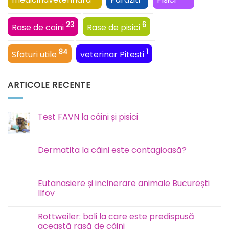
medicinaveterinara
Paraziti
Pisici
23
6
Rase de caini
Rase de pisici
84
1
Sfaturi utile
veterinar Pitesti
ARTICOLE RECENTE
Test FAVN la câini și pisici
Niciun
comentariu
la
Test
Dermatita la câini este contagioasă?
FAVN
la
Niciun
câini
comentariu
și
la
pisici
Dermatita
Eutanasiere și incinerare animale București
la
Ilfov
câini
este
Niciun
contagioasă?
comentariu
Rottweiler: boli la care este predispusă
la
Eutanasiere
această rasă de câini