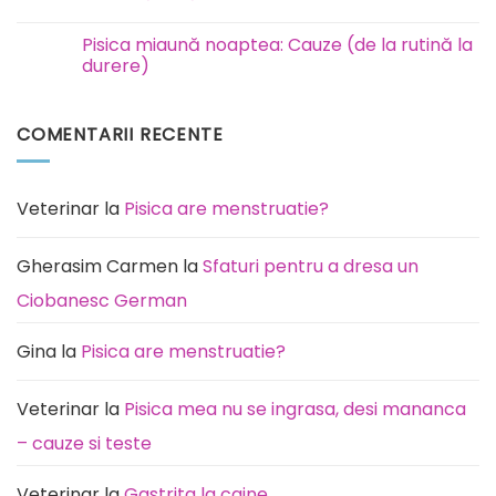
și
incinerare
Niciun
animale
comentariu
Pisica miaună noaptea: Cauze (de la rutină la
București
la
Ilfov
Rottweiler:
durere)
boli
la
Niciun
care
comentariu
este
la
COMENTARII RECENTE
predispusă
Pisica
această
miaună
rasă
noaptea:
de
Cauze
câini
(de
la
Veterinar
la
Pisica are menstruatie?
rutină
la
durere)
Gherasim Carmen
la
Sfaturi pentru a dresa un
Ciobanesc German
Gina
la
Pisica are menstruatie?
Veterinar
la
Pisica mea nu se ingrasa, desi mananca
– cauze si teste
Veterinar
la
Gastrita la caine