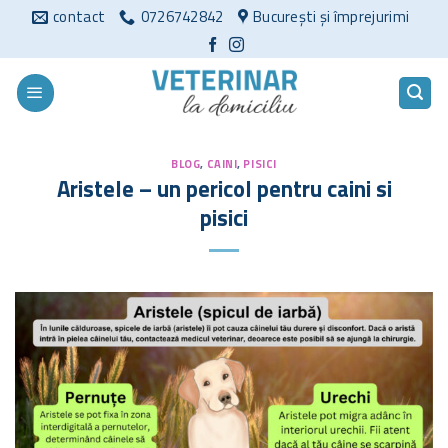
Sari
contact
0726742842
București și împrejurimi
la
conținut
BLOG
,
CAINI
,
PISICI
Aristele – un pericol pentru caini si
pisici