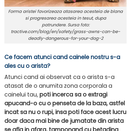
Forma aristei favorizeaza atasarea acesteia de blana
si progresarea acesteia in tesut, dupa
patrundere. Sursa foto:
tractive.com/blog/en/safety/grass-awns-can-be-
deadly-dangerous-for-your-dog-2
Ce facem atunci cand cainele nostru s-a
ales cu o arista?
Atunci cand ai observat ca o arista s-a
atasat de o anumita zona corporala a
cainelui tau,
poti incerca sa o extragi
apucand-o cu o penseta de la baza, astfel
incat sa nu o rupi, insa poti face acest lucru
doar daca mai bine de jumatate din arista
se afla in afara, tamponand cu betadina