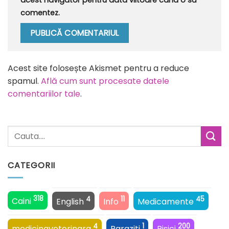
acest navigator pentru data viitoare când o să
comentez.
Alternative:
Acest site folosește Akismet pentru a reduce
spamul.
Află cum sunt procesate datele
comentariilor tale
.
CATEGORII
318
4
11
45
Caini
English
Info
Medicamente
4
1
200