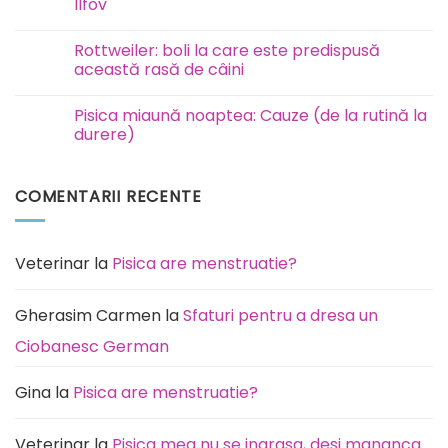
Ilfov
câini
este
Niciun
contagioasă?
comentariu
Rottweiler: boli la care este predispusă
la
Eutanasiere
această rasă de câini
și
incinerare
Niciun
animale
comentariu
Pisica miaună noaptea: Cauze (de la rutină la
București
la
Ilfov
Rottweiler:
durere)
boli
la
Niciun
care
comentariu
este
la
COMENTARII RECENTE
predispusă
Pisica
această
miaună
rasă
noaptea:
de
Cauze
câini
(de
la
Veterinar
la
Pisica are menstruatie?
rutină
la
durere)
Gherasim Carmen
la
Sfaturi pentru a dresa un
Ciobanesc German
Gina
la
Pisica are menstruatie?
Veterinar
la
Pisica mea nu se ingrasa, desi mananca