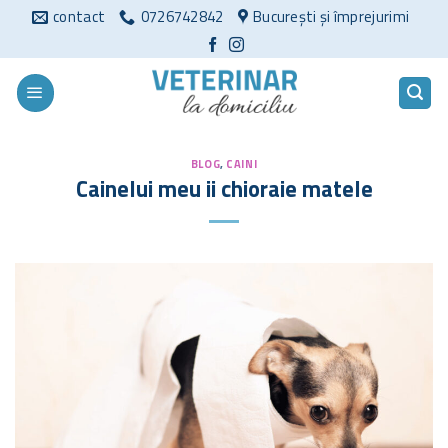
Sari
contact
0726742842
București și împrejurimi
la
conținut
BLOG
,
CAINI
Cainelui meu ii chioraie matele