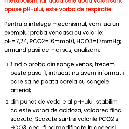
metabolism, iar daca cele doua valori sunt
opuse pH-ului, este vorba de respiratie.
Pentru a intelege mecanismul, vom lua un
exemplu: proba venoasa cu valorile:
pH=7,24, PCO2=16mmol/l, HCO3=17mmHg;
urmand pasii de mai sus, analizam:
fiind o proba din sange venos, trecem
peste pasul 1, intrucat nu avem informatii
care sa ne poata corela cu sangele
arterial;
din punct de vedere al pH-ului, stabilim
ca este vorba de acidoza, valoarea fiind
scazuta; Scazute sunt si valorile PCO2 si
HCO3, deci, fiind modificate in aceeasi