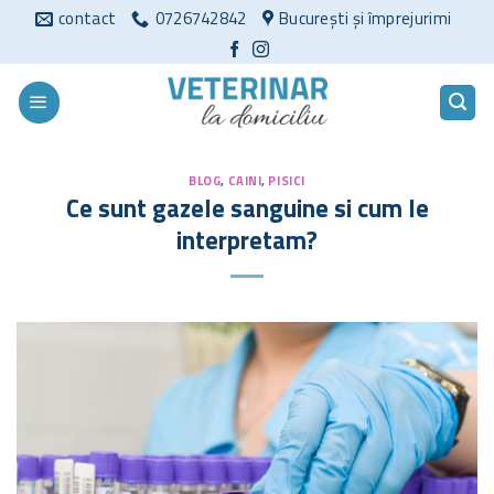
Sari
contact
0726742842
București și împrejurimi
la
conținut
BLOG
,
CAINI
,
PISICI
Ce sunt gazele sanguine si cum le
interpretam?