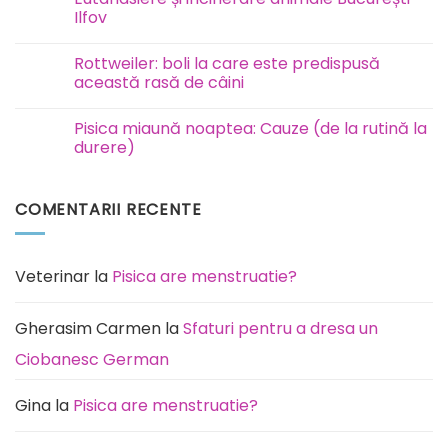
la
Ilfov
câini
este
Niciun
contagioasă?
comentariu
Rottweiler: boli la care este predispusă
la
Eutanasiere
această rasă de câini
și
incinerare
Niciun
animale
comentariu
Pisica miaună noaptea: Cauze (de la rutină la
București
la
Ilfov
Rottweiler:
durere)
boli
la
Niciun
care
comentariu
este
la
COMENTARII RECENTE
predispusă
Pisica
această
miaună
rasă
noaptea:
de
Cauze
câini
(de
la
Veterinar
la
Pisica are menstruatie?
rutină
la
durere)
Gherasim Carmen
la
Sfaturi pentru a dresa un
Ciobanesc German
Gina
la
Pisica are menstruatie?