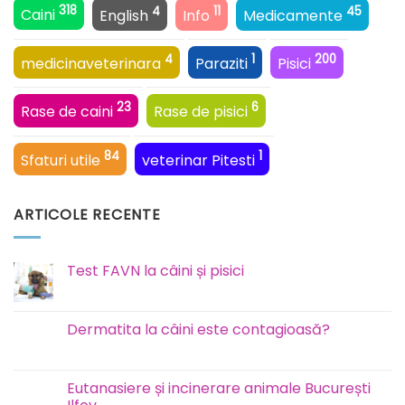
318
4
11
45
Caini
English
Info
Medicamente
4
1
200
medicinaveterinara
Paraziti
Pisici
23
6
Rase de caini
Rase de pisici
84
1
Sfaturi utile
veterinar Pitesti
ARTICOLE RECENTE
Test FAVN la câini și pisici
Niciun
comentariu
la
Test
Dermatita la câini este contagioasă?
FAVN
la
Niciun
câini
comentariu
și
la
pisici
Dermatita
Eutanasiere și incinerare animale București
la