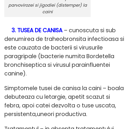
parvovirozei si jigodiei (distemper) la
caini
3. TUSEA DE CANISA
– cunoscuta si sub
denumirea de traheobronsita infectioasa si
este cauzata de bacterii si virusurile
paragripale (bacterie numita Bordetella
bronchiseptica si virusul parainfluentei
canine).
Simptomele tusei de canisa la caini – boala
debuteaza cu letargie, apetit scazut si
febra, apoi catei dezvolta o tuse uscata,
persistenta,uneori productiva.
Tratamentul – in absenta tratamentului,