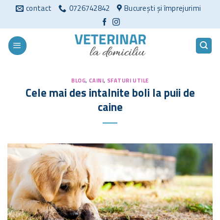
Sari
contact
0726742842
București și împrejurimi
la
conținut
BLOG
,
CAINI
,
SFATURI UTILE
Cele mai des intalnite boli la puii de
caine