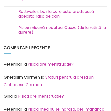
Ilfov
câini
este
Niciun
contagioasă?
comentariu
Rottweiler: boli la care este predispusă
la
Eutanasiere
această rasă de câini
și
incinerare
Niciun
animale
comentariu
Pisica miaună noaptea: Cauze (de la rutină la
București
la
Ilfov
Rottweiler:
durere)
boli
la
Niciun
care
comentariu
este
la
COMENTARII RECENTE
predispusă
Pisica
această
miaună
rasă
noaptea:
de
Cauze
câini
(de
la
Veterinar
la
Pisica are menstruatie?
rutină
la
durere)
Gherasim Carmen
la
Sfaturi pentru a dresa un
Ciobanesc German
Gina
la
Pisica are menstruatie?
Veterinar
la
Pisica mea nu se ingrasa, desi mananca