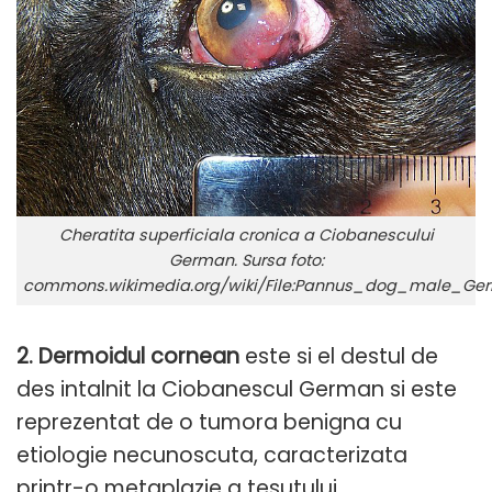
Cheratita superficiala cronica a Ciobanescului
German. Sursa foto:
commons.wikimedia.org/wiki/File:Pannus_dog_male_Ge
2. Dermoidul cornean
este si el destul de
des intalnit la Ciobanescul German si este
reprezentat de o tumora benigna cu
etiologie necunoscuta, caracterizata
printr-o metaplazie a tesutului