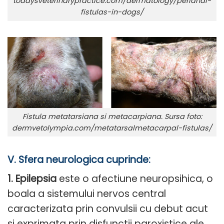
todaysveterinarypractice.com/dermatology/perianal-
fistulas-in-dogs/
Fistula metatarsiana si metacarpiana. Sursa foto:
dermvetolympia.com/metatarsalmetacarpal-fistulas/
V. Sfera neurologica cuprinde:
1. Epilepsia
este o afectiune neuropsihica, o
boala a sistemului nervos central
caracterizata prin convulsii cu debut acut
si exprimata prin disfunctii paroxistice ale