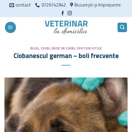
Sari
contact
0726742842
București și împrejurimi
la
conținut
BLOG
,
CAINI
,
RASE DE CAINI
,
SFATURI UTILE
Ciobanescul german – boli frecvente