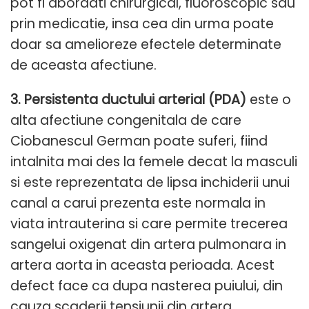
pot fi abordati chirurgical, fluoroscopic sau
prin medicatie, insa cea din urma poate
doar sa amelioreze efectele determinate
de aceasta afectiune.
3. Persistenta ductului arterial (PDA)
este o
alta afectiune congenitala de care
Ciobanescul German poate suferi, fiind
intalnita mai des la femele decat la masculi
si este reprezentata de lipsa inchiderii unui
canal a carui prezenta este normala in
viata intrauterina si care permite trecerea
sangelui oxigenat din artera pulmonara in
artera aorta in aceasta perioada. Acest
defect face ca dupa nasterea puiului, din
cauza scaderii tensiunii din artera