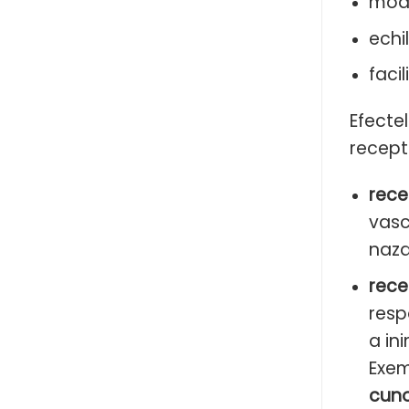
modu
echi
faci
Efectel
recepto
rece
vasc
naza
rece
resp
a in
Exem
cuno