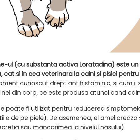
ine-ul (cu substanta activa Loratadina) este un 
cat si in cea veterinara la caini si pisici pent
ment cunoscut drept antihistaminic, si cum ii 
inei din corp, ce este produsa atunci cand cain
ine poate fi utilizat pentru reducerea simptomel
tiile de pe piele). De asemenea, el amelioreaza 
ecretia sau mancarimea la nivelul nasului).