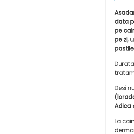
Asadar,
data pe
pe cai
pe zi, 
pastile
Durata
tratam
Desi n
(lorada
Adica 
La cain
dermat