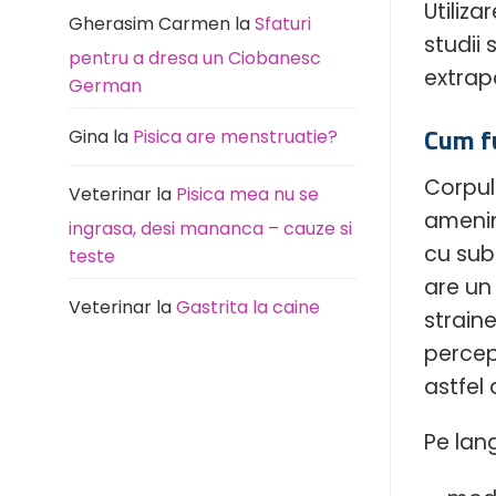
Utiliza
Gherasim Carmen
la
Sfaturi
studii
pentru a dresa un Ciobanesc
extrap
German
Cum fu
Gina
la
Pisica are menstruatie?
Corpul
Veterinar
la
Pisica mea nu se
amenin
ingrasa, desi mananca – cauze si
cu sub
teste
are un
Veterinar
la
Gastrita la caine
straine
percep
astfel 
Pe lang