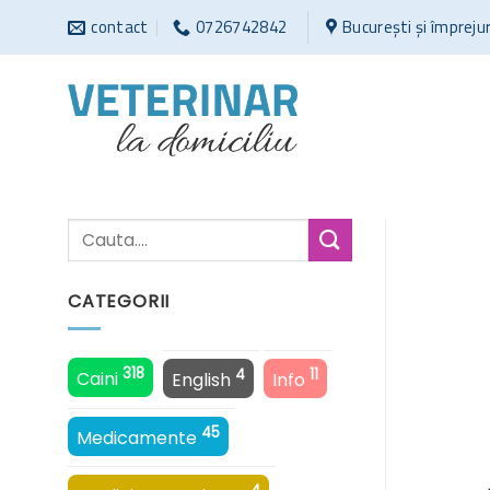
Sari
contact
0726742842
București și împreju
la
conținut
CATEGORII
318
4
11
Caini
English
Info
45
Medicamente