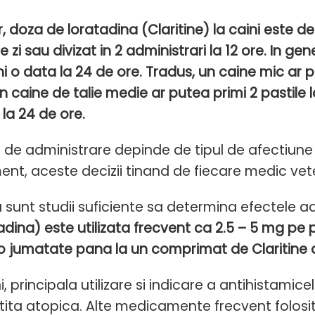
 doza de loratadina (Claritine) la caini este de 
 zi sau divizat in 2 administrari la 12 ore. In 
ni o data la 24 de ore. Tradus, un caine mic ar p
un caine de talie medie ar putea primi 2 pastile 
 la 24 de ore.
 de administrare depinde de tipul de afectiune 
ent, aceste decizii tinand de fiecare medic vete
u sunt studii suficiente sa determina efectele a
dina) este utilizata frecvent ca 2.5 – 5 mg pe p
o jumatate pana la un comprimat de Claritine d
i, principala utilizare si indicare a antihistamicel
ita atopica. Alte medicamente frecvent folosit