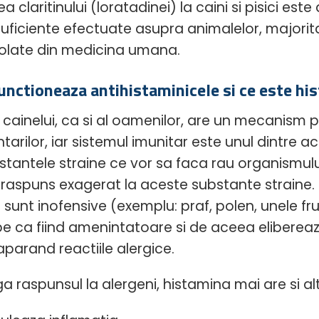
rea claritinului (loratadinei) la caini si pisici e
 suficiente efectuate asupra animalelor, majorit
olate din medicina umana.
nctioneaza antihistaminicele si ce este hi
 cainelui, ca si al oamenilor, are un mecanism 
tarilor, iar sistemul imunitar este unul dintre 
stantele straine ce vor sa faca rau organismului
 raspuns exagerat la aceste substante straine.
 sunt inofensive (exemplu: praf, polen, unele fru
e ca fiind amenintatoare si de aceea elibereaz
aparand reactiile alergice.
a raspunsul la alergeni, histamina mai are si alt