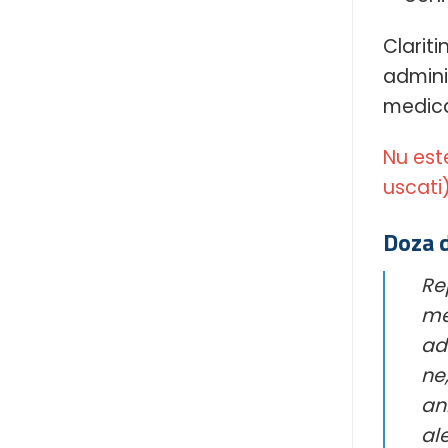
Clarit
admini
medica
Nu est
uscati
Doza d
Re
me
ad
ne
an
al