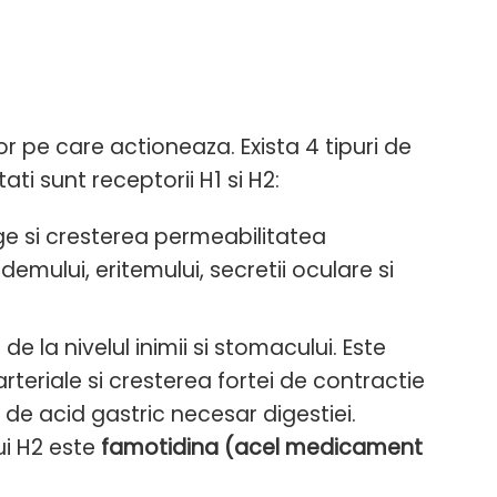
or pe care actioneaza. Exista 4 tipuri de
ati sunt receptorii H1 si H2:
e si cresterea permeabilitatea
emului, eritemului, secretii oculare si
e la nivelul inimii si stomacului. Este
rteriale si cresterea fortei de contractie
a de acid gastric necesar digestiei.
ui H2 este
famotidina (acel medicament