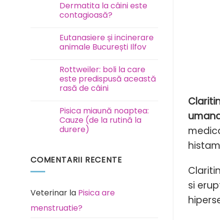
Test
Dermatita la câini este
FAVN
contagioasă?
la
câini
Niciun
și
comentariu
pisici
Eutanasiere și incinerare
la
Dermatita
animale București Ilfov
la
câini
Niciun
este
comentariu
Rottweiler: boli la care
contagioasă?
la
Eutanasiere
este predispusă această
și
rasă de câini
incinerare
animale
Niciun
Clarit
București
comentariu
Ilfov
Pisica miaună noaptea:
la
umana, 
Rottweiler:
Cauze (de la rutină la
boli
durere)
medica
la
care
Niciun
histam
este
comentariu
predispusă
la
această
COMENTARII RECENTE
Pisica
rasă
miaună
Clarit
de
noaptea:
câini
Cauze
si erup
(de
la
Veterinar
la
Pisica are
rutină
hipers
la
menstruatie?
durere)