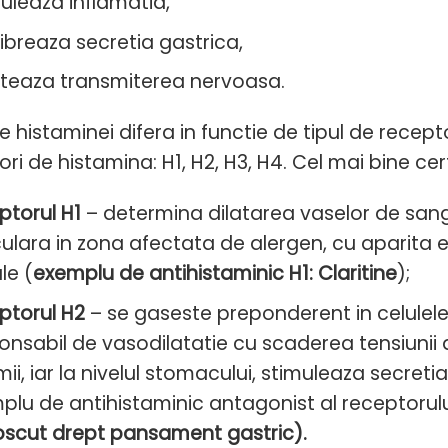
leaza inflamatia,
libreaza secretia gastrica,
liteaza transmiterea nervoasa.
e histaminei difera in functie de tipul de recept
ri de histamina: H1, H2, H3, H4. Cel mai bine cert
ptorul H1
– determina dilatarea vaselor de sang
ulara in zona afectata de alergen, cu aparita ed
le (
exemplu de antihistaminic H1: Claritine
);
ptorul H2
– se gaseste preponderent in celulele d
onsabil de vasodilatatie cu scaderea tensiunii a
imii, iar la nivelul stomacului, stimuleaza secreti
plu de antihistaminic antagonist al receptorul
scut drept pansament gastric).