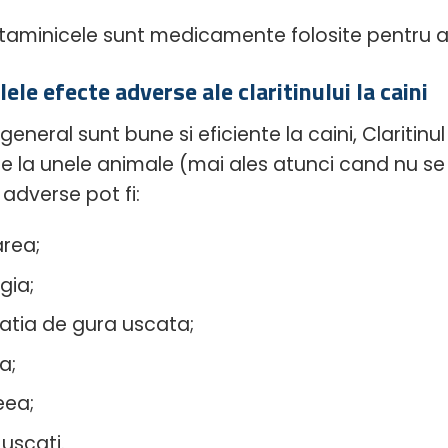
staminicele sunt medicamente folosite pentru a 
lele efecte adverse ale claritinului la caini
 general sunt bune si eficiente la caini, Clariti
e la unele animale (mai ales atunci cand nu s
 adverse pot fi:
rea;
gia;
atia de gura uscata;
a;
eea;
 uscati.