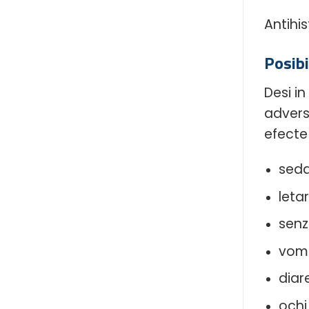
Antihi
Posibi
Desi in
advers
efecte
seda
letar
senz
vom
diar
ochi