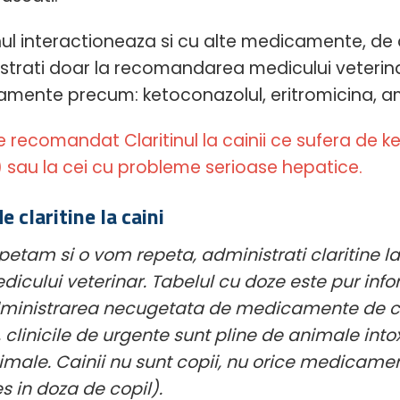
inul interactioneaza si cu alte medicamente, de
strati doar la recomandarea medicului veterinar
mente precum: ketoconazolul, eritromicina, a
e recomandat Claritinul la cainii ce sufera de k
) sau la cei cu probleme serioase hepatice.
e claritine la caini
petam si o vom repeta, administrati claritine 
dicului veterinar. Tabelul cu doze este pur info
ministrarea necugetata de medicamente de catr
, clinicile de urgente sunt pline de animale into
imale. Cainii nu sunt copii, nu orice medicamen
es in doza de copil).