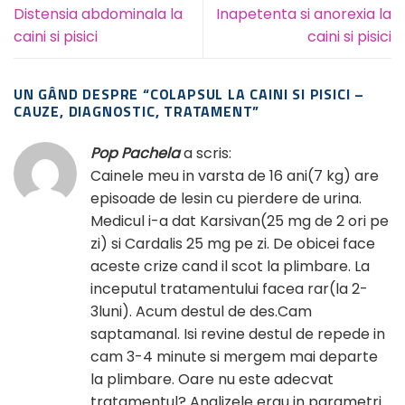
Distensia abdominala la
Inapetenta si anorexia la
caini si pisici
caini si pisici
UN GÂND DESPRE “
COLAPSUL LA CAINI SI PISICI –
CAUZE, DIAGNOSTIC, TRATAMENT
”
Pop Pachela
a scris:
Cainele meu in varsta de 16 ani(7 kg) are
episoade de lesin cu pierdere de urina.
Medicul i-a dat Karsivan(25 mg de 2 ori pe
zi) si Cardalis 25 mg pe zi. De obicei face
aceste crize cand il scot la plimbare. La
inceputul tratamentului facea rar(la 2-
3luni). Acum destul de des.Cam
saptamanal. Isi revine destul de repede in
cam 3-4 minute si mergem mai departe
la plimbare. Oare nu este adecvat
tratamentul? Analizele erau in parametri