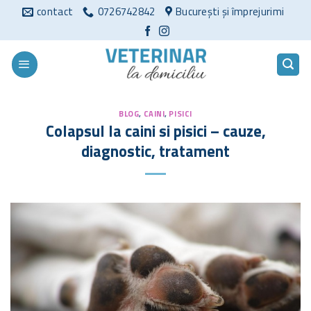
Sari
contact
0726742842
București și împrejurimi
la
conținut
BLOG
,
CAINI
,
PISICI
Colapsul la caini si pisici – cauze,
diagnostic, tratament