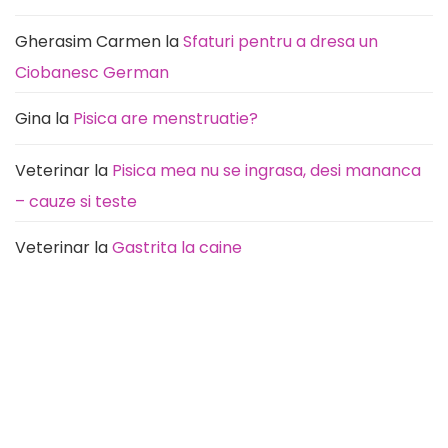
la
durere)
Gherasim Carmen
la
Sfaturi pentru a dresa un
Ciobanesc German
Gina
la
Pisica are menstruatie?
Veterinar
la
Pisica mea nu se ingrasa, desi mananca
– cauze si teste
Veterinar
la
Gastrita la caine