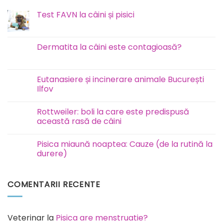
Test FAVN la câini și pisici
Niciun
comentariu
la
Test
Dermatita la câini este contagioasă?
FAVN
la
Niciun
câini
comentariu
și
la
pisici
Dermatita
Eutanasiere și incinerare animale București
la
Ilfov
câini
este
Niciun
contagioasă?
comentariu
Rottweiler: boli la care este predispusă
la
Eutanasiere
această rasă de câini
și
incinerare
Niciun
animale
comentariu
Pisica miaună noaptea: Cauze (de la rutină la
București
la
Ilfov
Rottweiler:
durere)
boli
la
Niciun
care
comentariu
este
la
COMENTARII RECENTE
predispusă
Pisica
această
miaună
rasă
noaptea:
de
Cauze
câini
(de
la
Veterinar
la
Pisica are menstruatie?
rutină