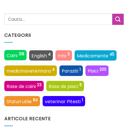
CATEGORII
318
4
11
45
Caini
English
Info
Medicamente
4
1
200
medicinaveterinara
Paraziti
Pisici
23
6
Rase de caini
Rase de pisici
84
1
Sfaturi utile
veterinar Pitesti
ARTICOLE RECENTE