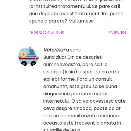
la instituirea tratamentului. Se pare ca ii
dau degeaba acest tratament. Imi puteti
spune o parere? Multumesc.
11/08/2024 LA 15:40
RĂSPUNDE
Veterinar
a scris:
Buna ziua! Din ce descrieti
dumneavoastra, pare sa fi o
sincopa (lesin) si sper ca nu crize
epileptiforme. Fara un consult
amanuntit, este greu sa se puna
diagnostice prin intermediul
internetului. O sa va povestesc cate
ceva despre sincopa, poate ca ar
trebui sa ii monitorizati tensiunea,
aceasta este frecvent blamata in
situatiile de lesin.