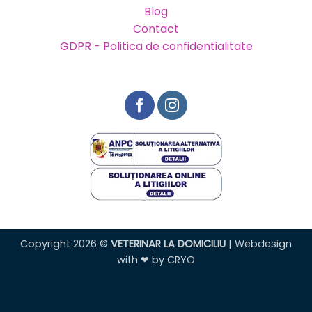
Blog
Contact
GDPR - Politica de confidentialitate
Copyright 2026 ©
VETERINAR LA DOMICILIU
| Webdesign
with ❤ by
CRYO