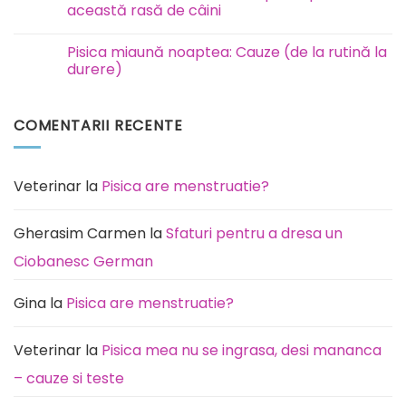
Eutanasiere
această rasă de câini
și
incinerare
Niciun
animale
comentariu
Pisica miaună noaptea: Cauze (de la rutină la
București
la
Ilfov
Rottweiler:
durere)
boli
la
Niciun
care
comentariu
este
la
COMENTARII RECENTE
predispusă
Pisica
această
miaună
rasă
noaptea:
de
Cauze
câini
(de
la
Veterinar
la
Pisica are menstruatie?
rutină
la
durere)
Gherasim Carmen
la
Sfaturi pentru a dresa un
Ciobanesc German
Gina
la
Pisica are menstruatie?
Veterinar
la
Pisica mea nu se ingrasa, desi mananca
– cauze si teste