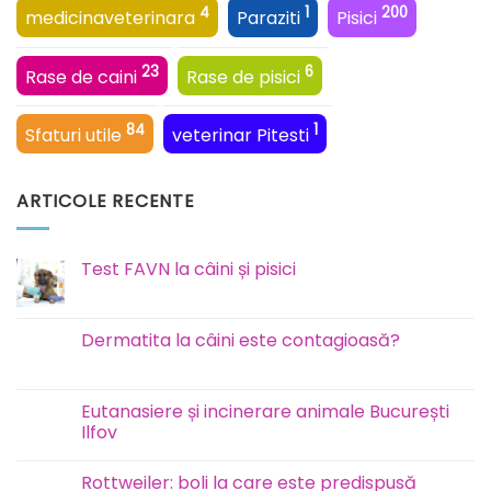
4
1
200
medicinaveterinara
Paraziti
Pisici
23
6
Rase de caini
Rase de pisici
84
1
Sfaturi utile
veterinar Pitesti
ARTICOLE RECENTE
Test FAVN la câini și pisici
Niciun
comentariu
la
Test
Dermatita la câini este contagioasă?
FAVN
la
Niciun
câini
comentariu
și
la
pisici
Dermatita
Eutanasiere și incinerare animale București
la
Ilfov
câini
este
Niciun
contagioasă?
comentariu
Rottweiler: boli la care este predispusă
la