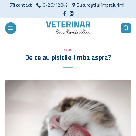
Sari
contact
0726742842
București și împrejurimi
la
conținut
BLOG
De ce au pisicile limba aspra?