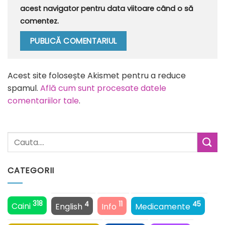
acest navigator pentru data viitoare când o să
comentez.
Alternative:
Acest site folosește Akismet pentru a reduce
spamul.
Află cum sunt procesate datele
comentariilor tale
.
CATEGORII
318
4
11
45
Caini
English
Info
Medicamente