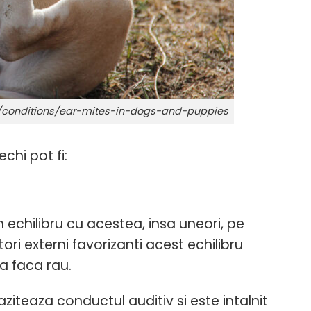
b/conditions/ear-mites-in-dogs-and-puppies
chi pot fi:
n echilibru cu acestea, insa uneori, pe
ori externi favorizanti acest echilibru
a faca rau.
iteaza conductul auditiv si este intalnit