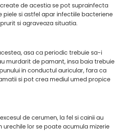
ile create de acestia se pot suprainfecta
iele si astfel apar infectiile bacteriene
prurit si agraveaza situatia.
 acestea, asa ca periodic trebuie sa-i
au murdarit de pamant, insa baia trebuie
unului in conductul auricular, fara ca
flamatii si pot crea mediul umed propice
cesul de cerumen, la fel si cainii au
n urechile lor se poate acumula mizerie