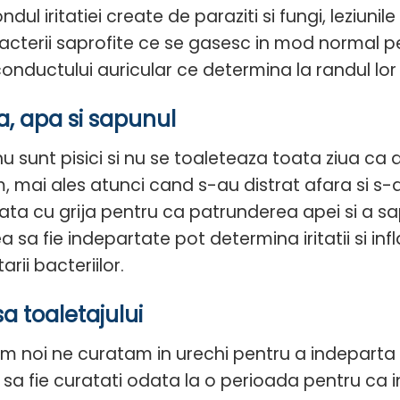
ondul iritatiei create de paraziti si fungi, leziun
acterii saprofite ce se gasesc in mod normal pe p
conductului auricular ce determina la randul lor 
ia, apa si sapunul
nu sunt pisici si nu se toaleteaza toata ziua ca
, mai ales atunci cand s-au distrat afara si s-
ata cu grija pentru ca patrunderea apei si a sap
a sa fie indepartate pot determina iritatii si in
arii bacteriilor.
sa toaletajului
m noi ne curatam in urechi pentru a indeparta ex
 sa fie curatati odata la o perioada pentru ca i