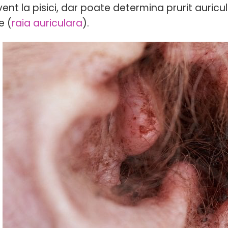
vent la pisici, dar poate determina prurit auricu
e (
raia auriculara
).