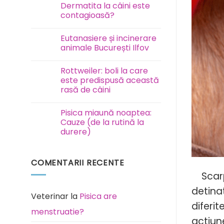
Test
Dermatita la câini este
FAVN
contagioasă?
la
câini
Niciun
și
comentariu
pisici
Eutanasiere și incinerare
la
Dermatita
animale București Ilfov
la
câini
Niciun
este
comentariu
Rottweiler: boli la care
contagioasă?
la
Eutanasiere
este predispusă această
și
rasă de câini
incinerare
animale
Niciun
București
comentariu
Ilfov
Pisica miaună noaptea:
la
Rottweiler:
Cauze (de la rutină la
boli
durere)
la
care
Niciun
este
comentariu
predispusă
la
această
COMENTARII RECENTE
Pisica
rasă
miaună
de
Scarpi
noaptea:
câini
Cauze
(de
detinat
la
Veterinar
la
Pisica are
rutină
diferi
la
menstruatie?
durere)
actiun