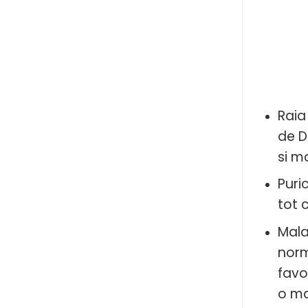
Raia
de D
si mo
Puri
tot 
Mala
norm
favo
o ma