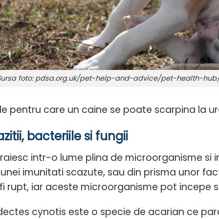
Sursa foto: pdsa.org.uk/pet-help-and-advice/pet-health-hu
le pentru care un caine se poate scarpina la ure
azitii, bacteriile si fungii
traiesc intr-o lume plina de microorganisme si i
unei imunitati scazute, sau din prisma unor fact
fi rupt, iar aceste microorganisme pot incepe s
ectes cynotis este o specie de acarian ce paraz