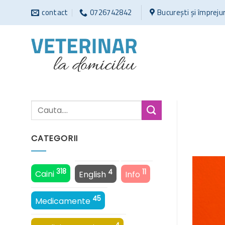
Sari
contact
0726742842
București și împreju
la
conținut
CATEGORII
318
4
11
Caini
English
Info
45
Medicamente