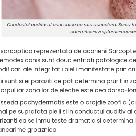
Conductul auditiv al unui caine cu raie auriculara. Surs
ear-mites-symptoms-causes
 sarcoptica reprezentata de acarienii Sarcopt
emodex canis sunt doua entitati patologice ce 
dificari ale integritatii pielii manifestate prin c
cii sunt si ei paraziti ce pot determina prurit in
corpul iar zona lor de electie este cea dorso-l
ssezia pachydermatis este o drojdie zoofila (
al pe suprafata pielii si in conductul auditiv al 
rizanti ea se inmulteste dramatic si determina inr
ncarime groaznica.