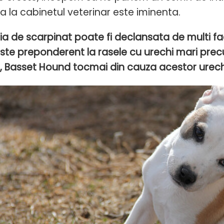
ita la cabinetul veterinar este iminenta.
a de scarpinat poate fi declansata de multi facto
este preponderent la rasele cu urechi mari precu
, Basset Hound tocmai din cauza acestor urech