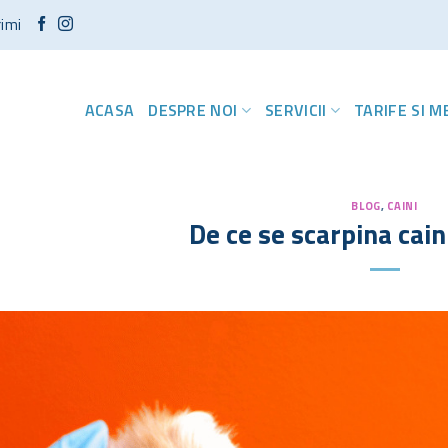
rimi
ACASA
DESPRE NOI
SERVICII
TARIFE SI 
BLOG
,
CAINI
De ce se scarpina caini