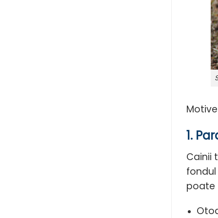
Motive
1. Par
Cainii 
fondul 
poate 
Otod