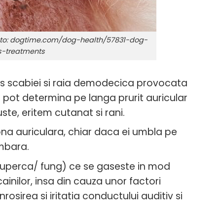
a foto: dogtime.com/dog-health/57831-dog-
-treatments
es scabiei si raia demodecica provocata
pot determina pe langa prurit auricular
ruste, eritem cutanat si rani.
 zona auriculara, chiar daca ei umbla pe
ombara.
ciuperca/ fung) ce se gaseste in mod
cainilor, insa din cauza unor factori
osirea si iritatia conductului auditiv si