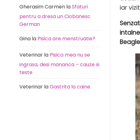
Gherasim Carmen
la
Sfaturi
iar viz
pentru a dresa un Ciobanesc
Senzati
German
intaln
Gina
la
Pisica are menstruatie?
Beagle
Veterinar
la
Pisica mea nu se
ingrasa, desi mananca – cauze si
teste
Veterinar
la
Gastrita la caine