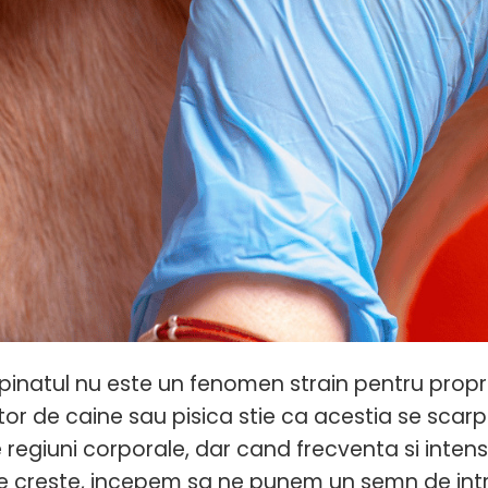
natul nu este un fenomen strain pentru proprie
or de caine sau pisica stie ca acestia se scarpi
te regiuni corporale, dar cand frecventa si int
e creste, incepem sa ne punem un semn de intre