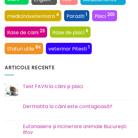
4
1
200
medicinaveterinara
Paraziti
Pisici
23
6
Rase de caini
Rase de pisici
84
1
Sfaturi utile
veterinar Pitesti
ARTICOLE RECENTE
Test FAVN la câini și pisici
Niciun
comentariu
la
Test
Dermatita la câini este contagioasă?
FAVN
la
Niciun
câini
comentariu
și
la
pisici
Dermatita
Eutanasiere și incinerare animale București
la
Ilfov
câini
este