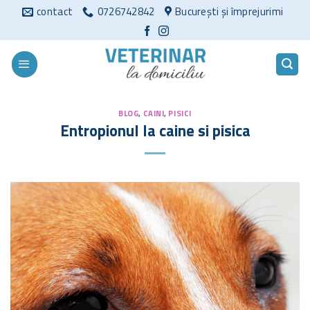
Sari
contact
0726742842
București și împrejurimi
la
conținut
BLOG
,
CAINI
,
PISICI
Entropionul la caine si pisica