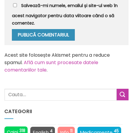
Salvează-mi numele, emailul și site-ul web în
acest navigator pentru data viitoare când o să
comentez.
Alternative:
Acest site folosește Akismet pentru a reduce
spamul.
Află cum sunt procesate datele
comentariilor tale
.
CATEGORII
318
4
11
45
Caini
English
Info
Medicamente