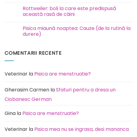
Niciun
contagioasă?
comentariu
Rottweiler: boli la care este predispusă
la
Eutanasiere
această rasă de câini
și
incinerare
Niciun
animale
comentariu
Pisica miaună noaptea: Cauze (de la rutină la
București
la
Ilfov
Rottweiler:
durere)
boli
la
Niciun
care
comentariu
este
la
COMENTARII RECENTE
predispusă
Pisica
această
miaună
rasă
noaptea:
de
Cauze
câini
(de
la
Veterinar
la
Pisica are menstruatie?
rutină
la
durere)
Gherasim Carmen
la
Sfaturi pentru a dresa un
Ciobanesc German
Gina
la
Pisica are menstruatie?
Veterinar
la
Pisica mea nu se ingrasa, desi mananca