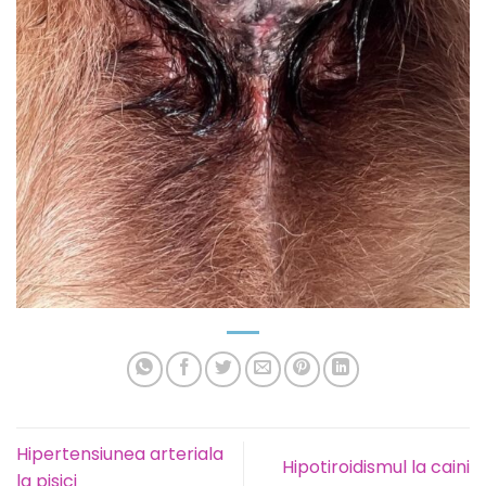
Hipertensiunea arteriala
Hipotiroidismul la caini
la pisici