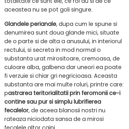
totalitate ce sunt ele, ce rol au si de ce
aceastea nu se pot goli singure.
Glandele perianale
, dupa cum le spune si
denumirea sunt doua glande mici, situate
de o parte si de alta a anusului, in interiorul
rectului, si secreta in mod normal o
substanta urat mirositoare, cremoasa, de
culoare alba, galbena dar uneori ea poate
fi verzuie si chiar gri negricioasa. Aceasta
substanta are mai multe roluri, printre care:
p
astrarea teritorialitatii prin feromonii ce-i
contine sau pur si simplu lubrifierea
fecalelor
, de aceea blanosii nostri nu
rateaza niciodata sansa de a mirosi
fecalele altor caini.