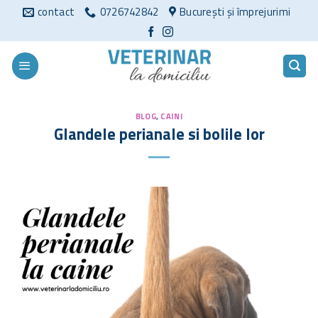
Sari
contact
0726742842
București și împrejurimi
la
conținut
BLOG
,
CAINI
Glandele perianale si bolile lor