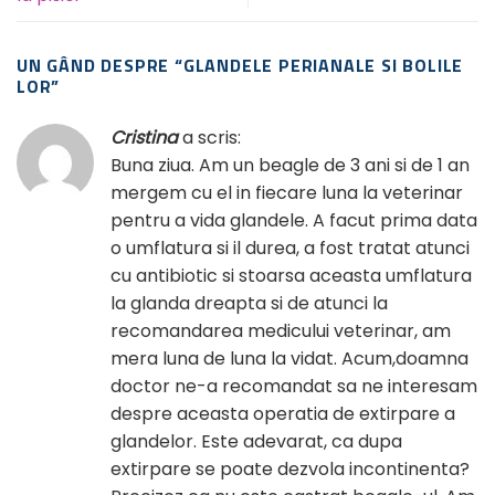
UN GÂND DESPRE “
GLANDELE PERIANALE SI BOLILE
LOR
”
Cristina
a scris:
Buna ziua. Am un beagle de 3 ani si de 1 an
mergem cu el in fiecare luna la veterinar
pentru a vida glandele. A facut prima data
o umflatura si il durea, a fost tratat atunci
cu antibiotic si stoarsa aceasta umflatura
la glanda dreapta si de atunci la
recomandarea medicului veterinar, am
mera luna de luna la vidat. Acum,doamna
doctor ne-a recomandat sa ne interesam
despre aceasta operatia de extirpare a
glandelor. Este adevarat, ca dupa
extirpare se poate dezvola incontinenta?