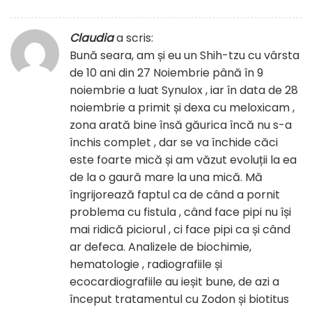
Claudia
a scris:
Bună seara, am și eu un Shih-tzu cu vârsta
de 10 ani din 27 Noiembrie până în 9
noiembrie a luat Synulox , iar în data de 28
noiembrie a primit și dexa cu meloxicam ,
zona arată bine însă găurica încă nu s-a
închis complet , dar se va închide căci
este foarte mică și am văzut evoluții la ea
de la o gaură mare la una mică. Mă
îngrijorează faptul ca de când a pornit
problema cu fistula , când face pipi nu își
mai ridică piciorul , ci face pipi ca și când
ar defeca. Analizele de biochimie,
hematologie , radiografiile și
ecocardiografiile au ieșit bune, de azi a
început tratamentul cu Zodon și biotitus