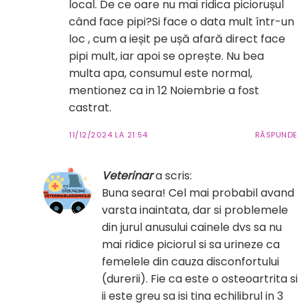
local. De ce oare nu mai ridica piciorușul
când face pipi?Si face o data mult într-un
loc , cum a ieșit pe ușă afară direct face
pipi mult, iar apoi se oprește. Nu bea
multa apa, consumul este normal,
mentionez ca in 12 Noiembrie a fost
castrat.
11/12/2024 LA 21:54
RĂSPUNDE
Veterinar
a scris:
Buna seara! Cel mai probabil avand
varsta inaintata, dar si problemele
din jurul anusului cainele dvs sa nu
mai ridice piciorul si sa urineze ca
femelele din cauza disconfortului
(durerii). Fie ca este o osteoartrita si
ii este greu sa isi tina echilibrul in 3