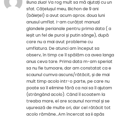
Buna ziua! Va rog mult sa mă ajutați cu un
sfat. Cățelușul meu, Bichon de 9 ani
(băiețel) a avut acum aprox. doua luni
anusul umflat. I-am curățat manual
glandele perianale pentru prima data ( a
ieșit un fel de puroi și putin sânge), după
care nu a mai avut probleme cu
umflatura. De atunci am început sa
observ, în timp ce îl spălăm ca avea langa
anus ceva tare. Prima data m-am speriat
sa nu fie tumoare, dar am constatat ca e
scaunul cumva ascuns/rătăcit, și de mai
mult timp acolo intr-o parte, pe care nu
poate sa îl elimine fără ca noi sa îl ajutam
(strângând acolo). Când îl scoatem la
treaba mare, el are scaunul normal și se
ușurează de multe ori, dar cel rătăcit tot
acolo rămâne…Am încercat sa ii apăs