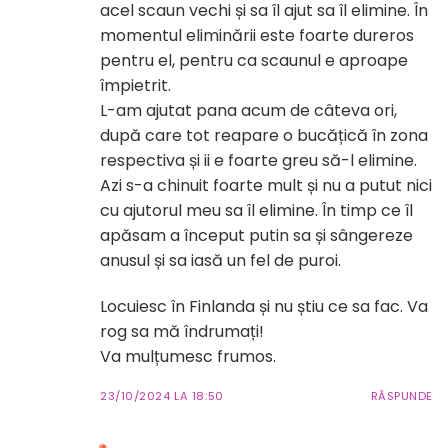
acel scaun vechi și sa îl ajut sa îl elimine. În
momentul eliminării este foarte dureros
pentru el, pentru ca scaunul e aproape
împietrit.
L-am ajutat pana acum de câteva ori,
după care tot reapare o bucățică în zona
respectiva și ii e foarte greu să-l elimine.
Azi s-a chinuit foarte mult și nu a putut nici
cu ajutorul meu sa îl elimine. În timp ce îl
apăsam a început putin sa și sângereze
anusul și sa iasă un fel de puroi.
Locuiesc în Finlanda și nu știu ce sa fac. Va
rog sa mă îndrumați!
Va mulțumesc frumos.
23/10/2024 LA 18:50
RĂSPUNDE