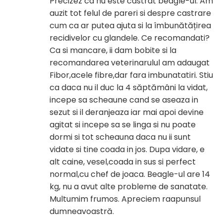
Precizez ca nu este castrat beagle-ul. Am
auzit tot felul de pareri si despre castrare
cum ca ar putea ajuta si la îmbunătățirea
recidivelor cu glandele. Ce recomandati?
Ca si mancare, ii dam bobite si la
recomandarea veterinarulul am adaugat
Fibor,acele fibre,dar fara imbunatatiri. Stiu
ca daca nu il duc la 4 săptămâni la vidat,
incepe sa scheaune cand se aseaza in
sezut si il deranjeaza iar mai apoi devine
agitat si incepe sa se linga si nu poate
dormi si tot scheauna daca nu ii sunt
vidate si tine coada in jos. Dupa vidare, e
alt caine, vesel,coada in sus si perfect
normal,cu chef de joaca. Beagle-ul are 14
kg, nu a avut alte probleme de sanatate.
Multumim frumos. Apreciem raapunsul
dumneavoastră.