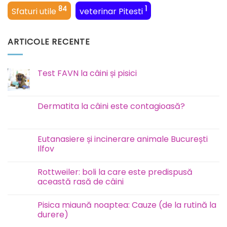
84
1
Sfaturi utile
veterinar Pitesti
ARTICOLE RECENTE
Test FAVN la câini și pisici
Niciun
comentariu
la
Test
Dermatita la câini este contagioasă?
FAVN
la
Niciun
câini
comentariu
și
la
pisici
Dermatita
Eutanasiere și incinerare animale București
la
Ilfov
câini
este
Niciun
contagioasă?
comentariu
Rottweiler: boli la care este predispusă
la
Eutanasiere
această rasă de câini
și
incinerare
Niciun
animale
comentariu
Pisica miaună noaptea: Cauze (de la rutină la
București
la
Ilfov
Rottweiler:
durere)
boli
la
Niciun