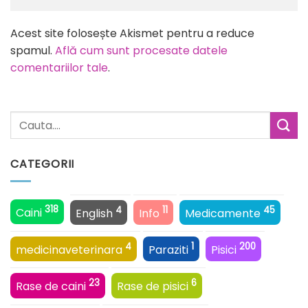
Alternative:
Acest site folosește Akismet pentru a reduce
spamul.
Află cum sunt procesate datele
comentariilor tale
.
CATEGORII
318
4
11
45
Caini
English
Info
Medicamente
4
1
200
medicinaveterinara
Paraziti
Pisici
23
6
Rase de caini
Rase de pisici