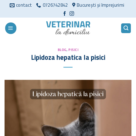
Sari
contact
0726742842
București și împrejurimi
la
conținut
BLOG
,
PISICI
Lipidoza hepatica la pisici