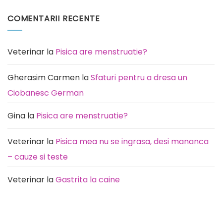
care
comentariu
este
la
COMENTARII RECENTE
predispusă
Pisica
această
miaună
rasă
noaptea:
de
Cauze
câini
(de
la
Veterinar
la
Pisica are menstruatie?
rutină
la
durere)
Gherasim Carmen
la
Sfaturi pentru a dresa un
Ciobanesc German
Gina
la
Pisica are menstruatie?
Veterinar
la
Pisica mea nu se ingrasa, desi mananca
– cauze si teste
Veterinar
la
Gastrita la caine