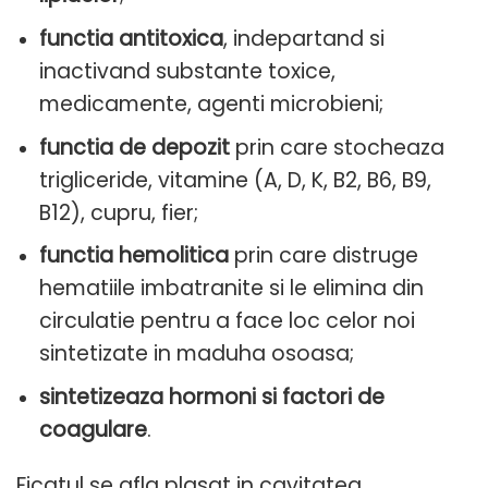
functia antitoxica
, indepartand si
inactivand substante toxice,
medicamente, agenti microbieni;
functia de depozit
prin care stocheaza
trigliceride, vitamine (A, D, K, B2, B6, B9,
B12), cupru, fier;
functia hemolitica
prin care distruge
hematiile imbatranite si le elimina din
circulatie pentru a face loc celor noi
sintetizate in maduha osoasa;
sintetizeaza hormoni si factori de
coagulare
.
Ficatul se afla plasat in cavitatea