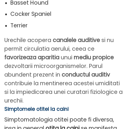
Basset Hound
Cocker Spaniel
Terrier
Urechile acopera
canalele auditive
si nu
permit circulatia aerului, ceea ce
favorizeaza aparitia
unui
mediu propice
dezvoltarii microorganismelor. Parul
abundent prezent in
conductul auditiv
contribuie la mentinerea acestei umiditati
si la impiedicarea unei curatari fiziologice a
urechii.
Simptomele otitei la caini
Simptomatologia otitei poate fi diversa,
insa in general
otita la caini
se manifesta