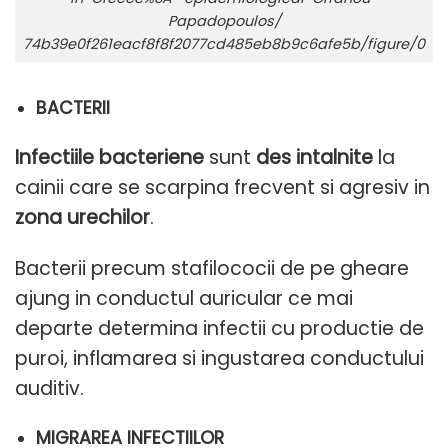
Papadopoulos/
74b39e0f261eacf8f8f2077cd485eb8b9c6afe5b/figure/0
BACTERII
Infectiile bacteriene
sunt
des intalnite
la
cainii care se scarpina frecvent si agresiv in
zona urechilor
.
Bacterii precum stafilococii de pe gheare
ajung in conductul auricular ce mai
departe determina infectii cu productie de
puroi, inflamarea si ingustarea conductului
auditiv.
MIGRAREA INFECTIILOR