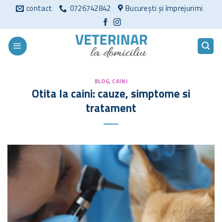
Sari
contact
0726742842
București și împrejurimi
la
conținut
BLOG
,
CAINI
Otita la caini: cauze, simptome si
tratament