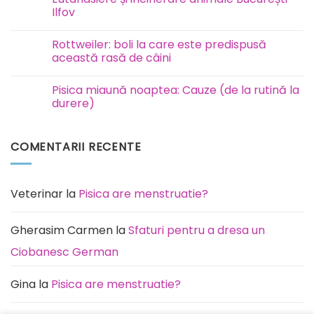
la
Ilfov
câini
este
Niciun
contagioasă?
comentariu
Rottweiler: boli la care este predispusă
la
Eutanasiere
această rasă de câini
și
incinerare
Niciun
animale
comentariu
Pisica miaună noaptea: Cauze (de la rutină la
București
la
Ilfov
Rottweiler:
durere)
boli
la
Niciun
care
comentariu
este
la
COMENTARII RECENTE
predispusă
Pisica
această
miaună
rasă
noaptea:
de
Cauze
câini
(de
la
Veterinar
la
Pisica are menstruatie?
rutină
la
durere)
Gherasim Carmen
la
Sfaturi pentru a dresa un
Ciobanesc German
Gina
la
Pisica are menstruatie?