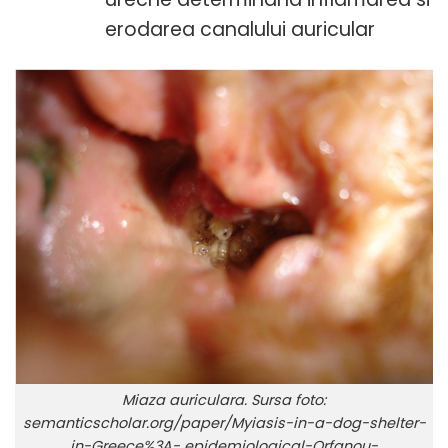
erodarea canalului auricular
Miaza auriculara. Sursa foto:
semanticscholar.org/paper/Myiasis-in-a-dog-shelter-
in-Greece%3A- epidemiological-Orfanou-