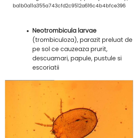
ba1b0a11a355a743cfd2c9512a616c4b4bfce396
Neotrombicula larvae
(trombiculoza), parazit preluat de
pe sol ce cauzeaza prurit,
descuamari, papule, pustule si
escoriatii