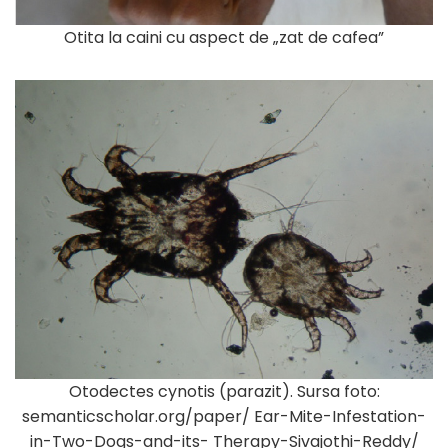
Otita la caini cu aspect de „zat de cafea”
Otodectes cynotis (parazit). Sursa foto:
semanticscholar.org/paper/ Ear-Mite-Infestation-
in-Two-Dogs-and-its- Therapy-Sivajothi-Reddy/