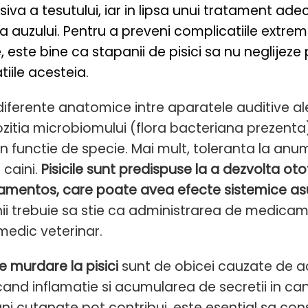
siva a tesutului, iar in lipsa unui tratament a
 a auzului. Pentru a preveni complicatiile extre
, este bine ca stapanii de pisici sa nu neglijez
tiile acesteia.
diferente anatomice intre aparatele auditive ale c
itia microbiomului (flora bacteriana prezenta)
in functie de specie. Mai mult, toleranta la anum
i caini.
Pisicile sunt predispuse la a dezvolta ot
mentos, care poate avea efecte sistemice asup
ii trebuie sa stie ca administrarea de medica
medic veterinar.
e murdare la pisici
sunt de obicei cauzate de aca
nd inflamatie si acumularea de secretii in canal
uni cutanate pot contribui, este esential sa con