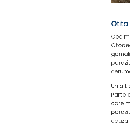
Otita 
Cea ma
Otodec
gamali
parazi
cerumen
Un alt
Parte a
care me
parazi
cauza 