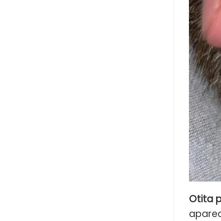
Otita 
aparea