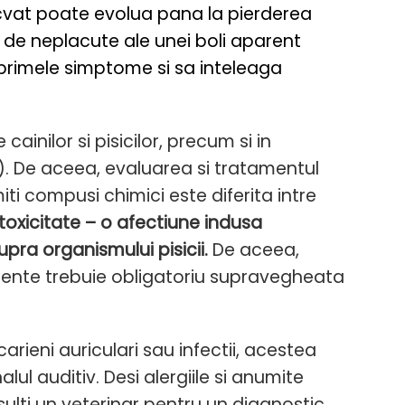
decvat poate evolua pana la pierderea
m de neplacute ale unei boli aparent
e primele simptome si sa inteleaga
ainilor si pisicilor, precum si in
. De aceea, evaluarea si tratamentul
iti compusi chimici este diferita intre
otoxicitate – o afectiune indusa
ra organismului pisicii.
De aceea,
mente trebuie obligatoriu supravegheata
rieni auriculari sau infectii, acestea
ul auditiv. Desi alergiile si anumite
sulti un veterinar pentru un diagnostic