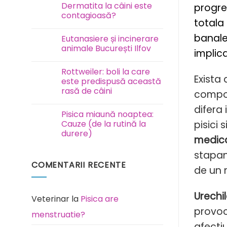
Test
Dermatita la câini este
progre
FAVN
contagioasă?
la
totala
câini
Niciun
și
comentariu
banale
pisici
Eutanasiere și incinerare
la
Dermatita
animale București Ilfov
implica
la
câini
Niciun
este
comentariu
Rottweiler: boli la care
contagioasă?
la
Exista 
Eutanasiere
este predispusă această
și
rasă de câini
compoz
incinerare
animale
Niciun
București
difera 
comentariu
Ilfov
Pisica miaună noaptea:
la
Rottweiler:
Cauze (de la rutină la
pisici s
boli
durere)
la
medica
care
Niciun
este
comentariu
stapan
predispusă
la
această
COMENTARII RECENTE
Pisica
rasă
de un 
miaună
de
noaptea:
câini
Cauze
(de
Urechil
la
Veterinar
la
Pisica are
rutină
provoca
la
menstruatie?
durere)
afecti