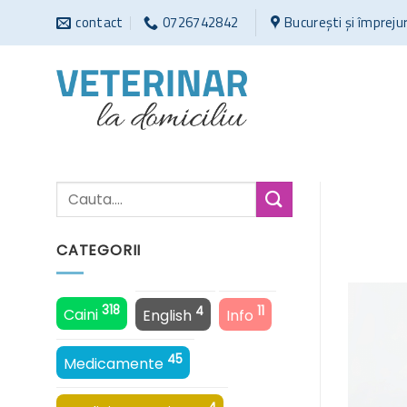
Sari
contact
0726742842
București și împreju
la
conținut
CATEGORII
318
4
11
Caini
English
Info
45
Medicamente