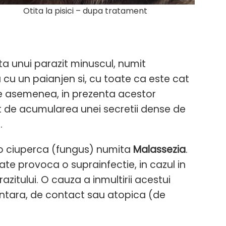
Otita la pisici – dupa tratament
a unui parazit minuscul, numit
cu un paianjen si, cu toate ca este cat
 De asemenea, in prezenta acestor
t de acumularea unei secretii dense de
.
 o ciuperca (fungus) numita
Malassezia
.
oate provoca o suprainfectie, in cazul in
zitului. O cauza a inmultirii acestui
mentara, de contact sau atopica (de