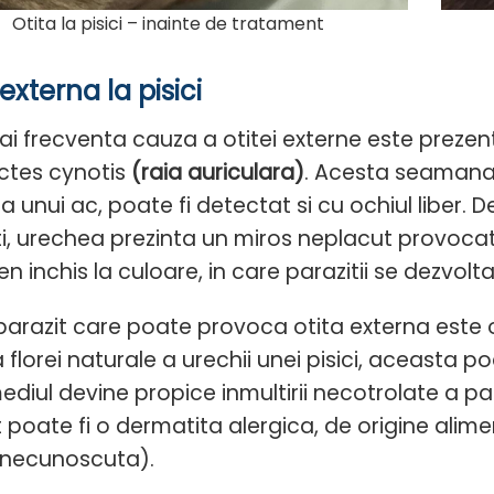
Otita la pisici – inainte de tratament
externa la pisici
i frecventa cauza a otitei externe este prezent
tes cynotis
(raia auriculara)
. Acesta seamana 
a unui ac, poate fi detectat si cu ochiul liber.
ti, urechea prezinta un miros neplacut provoca
 inchis la culoare, in care parazitii se dezvolta
 parazit care poate provoca otita externa este
 florei naturale a urechii unei pisici, aceasta p
diul devine propice inmultirii necotrolate a para
t poate fi o dermatita alergica, de origine ali
necunoscuta).