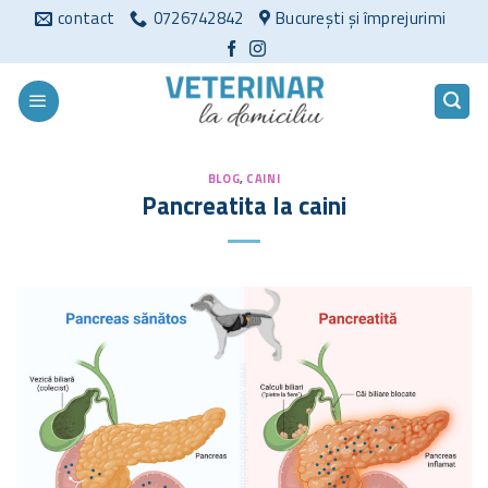
Sari
contact
0726742842
București și împrejurimi
la
conținut
BLOG
,
CAINI
Pancreatita la caini