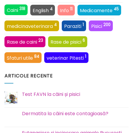
318
4
11
45
Caini
English
Info
Medicamente
4
1
200
medicinaveterinara
Paraziti
Pisici
23
6
Rase de caini
Rase de pisici
84
1
Sfaturi utile
veterinar Pitesti
ARTICOLE RECENTE
Test FAVN la câini și pisici
Niciun
comentariu
la
Test
Dermatita la câini este contagioasă?
FAVN
la
Niciun
câini
comentariu
și
la
pisici
Dermatita
Eutanasiere și incinerare animale București