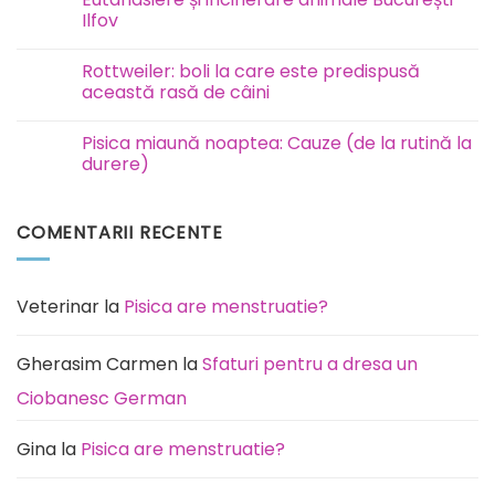
la
Ilfov
câini
este
Niciun
contagioasă?
comentariu
Rottweiler: boli la care este predispusă
la
Eutanasiere
această rasă de câini
și
incinerare
Niciun
animale
comentariu
Pisica miaună noaptea: Cauze (de la rutină la
București
la
Ilfov
Rottweiler:
durere)
boli
la
Niciun
care
comentariu
este
la
COMENTARII RECENTE
predispusă
Pisica
această
miaună
rasă
noaptea:
de
Cauze
câini
(de
la
Veterinar
la
Pisica are menstruatie?
rutină
la
durere)
Gherasim Carmen
la
Sfaturi pentru a dresa un
Ciobanesc German
Gina
la
Pisica are menstruatie?