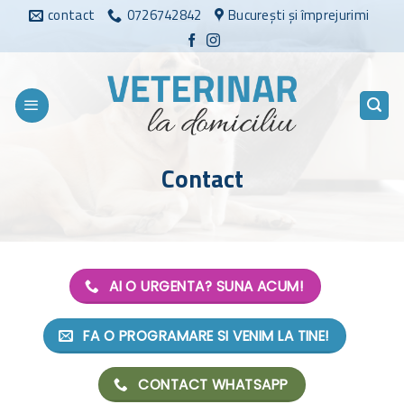
Sari
contact
0726742842
București și împrejurimi
la
conținut
Contact
AI O URGENTA? SUNA ACUM!
FA O PROGRAMARE SI VENIM LA TINE!
CONTACT WHATSAPP