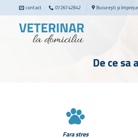
Sari
contact
0726742842
București și împreju
la
conținut
De ce sa a
Fara stres