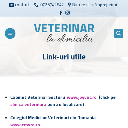
Sari
contact
0726742842
București și împrejurimi
la
conținut
Link-uri utile
Cabinet Veterinar Sector 3
www.joyvet.ro
(click pe
clinica veterinara
pentru localizare)
Colegiul Medicilor Veterinari din Romania
www.cmvro.ro