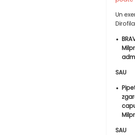
Un exe
Dirofil
BRAV
Milp
admi
SAU
Pipe
zgar
capu
Milp
SAU