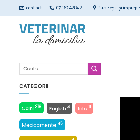
Sari
contact
0726742842
București și împreju
la
conținut
CATEGORII
318
4
11
Caini
English
Info
45
Medicamente