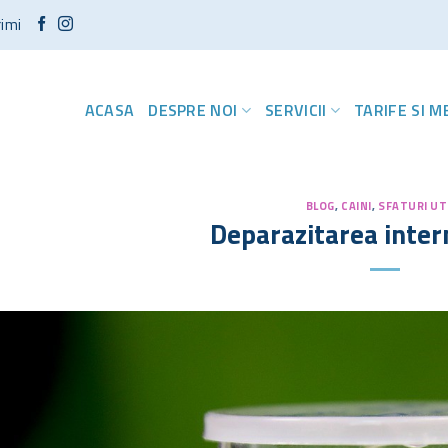
rimi
ACASA
DESPRE NOI
SERVICII
TARIFE SI 
BLOG
,
CAINI
,
SFATURI UT
Deparazitarea intern