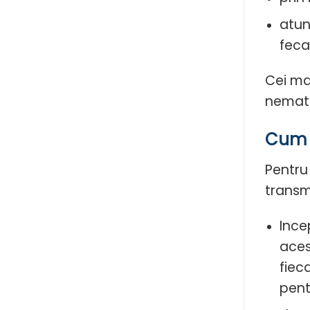
atun
feca
Cei mai
nematod
Cum p
Pentru 
transm
Ince
aces
fiec
pent