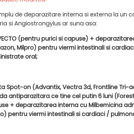
mplu de deparazitare interna si externa la un c
aria si Angiostrongylus ar suna asa:
ECTO (pentru purici si capuse) + deparazitare
razon, Milpro) pentru viermi intestinali si cardiac
nistrate oral;
ta Spot-on (Advantix, Vectra 3d, Frontline Tri-
da antiparazitara ce tine cel putin 6 luni (Foresto
se + deparazitarea interna cu Milbemicina admi
ro) pentru viermi intestinali si cardiaci / pulmona