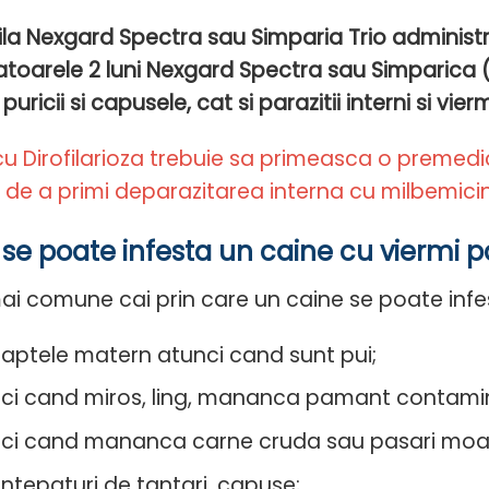
ila Nexgard Spectra sau Simparia Trio administrat
toarele 2 luni Nexgard Spectra sau Simparica 
puricii si capusele, cat si parazitii interni si vier
cu Dirofilarioza trebuie sa primeasca o premedic
e de a primi deparazitarea interna cu milbemici
e poate infesta un caine cu viermi pa
ai comune cai prin care un caine se poate infes
 laptele matern atunci cand sunt pui;
ci cand miros, ling, mananca pamant contamin
ci cand mananca carne cruda sau pasari moa
 intepaturi de tantari, capuse;