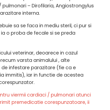
 / pulmonari – Dirofilaria, Angiostrongylus
arazitare interna.
ie sa se faca in mediu steril, ci pur si
e ia o proba de fecale si se preda
cului veterinar, deoarece in cazul
 precum varsta animalului , alte
 de infestare parazitare (fie ca e
ia immitis), iar in functie de acestea
 corespunzator.
tru viermii cardiaci / pulmonari atunci
 primit premedicatie corespunzatoare, ii