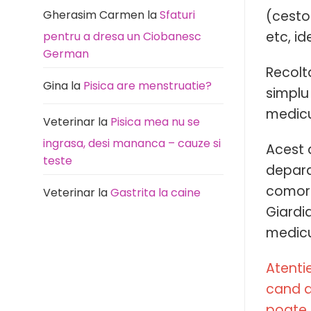
Gherasim Carmen
la
Sfaturi
(cestod
etc, i
pentru a dresa un Ciobanesc
German
Recolt
Gina
la
Pisica are menstruatie?
simplu 
medicu
Veterinar
la
Pisica mea nu se
ingrasa, desi mananca – cauze si
Acest 
teste
deparaz
comorbi
Veterinar
la
Gastrita la caine
Giardia
medicu
Atenti
cand a
poate