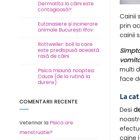
Test
Dermatita la câini este
FAVN
contagioasă?
la
câini
Cainii 
Niciun
și
comentariu
pisici
Eutanasiere și incinerare
prin ac
la
Dermatita
animale București Ilfov
la
cainii 
câini
Niciun
este
comentariu
Rottweiler: boli la care
contagioasă?
la
Eutanasiere
este predispusă această
Simpto
și
rasă de câini
incinerare
vomita,
animale
Niciun
București
comentariu
multi 
Ilfov
Pisica miaună noaptea:
la
Rottweiler:
Cauze (de la rutină la
face de
boli
durere)
la
care
Niciun
este
comentariu
La cat
predispusă
la
această
COMENTARII RECENTE
Pisica
rasă
miaună
de
Desi
de
noaptea:
câini
Cauze
(de
noastr
la
Veterinar
la
Pisica are
rutină
efectu
la
menstruatie?
durere)
caine i