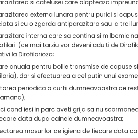
razitarea si catelusei care alapteaza impreuna 
razitarea externa lunara pentru purici si capus
iata si cu o zgarda antiparazitara sau la trei lu
razitare interna care sa contina si milbemicina
filarii (ce mai tarziu vor deveni adulti de Dirofila
ivi la Dirofilarioza;
are anuala pentru bolile transmise de capuse si
filaria), dar si efectuarea a cel putin unui exa
tarea periodica a curtii dumneavoastra de restu
tamana);
ci cand iesi in parc aveti grija sa nu scormoneas
iecare data dupa cainele dumneavoastra;
ectarea masurilor de igiena de fiecare data c