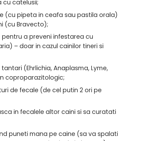
cu catelusii;
e (cu pipeta in ceafa sau pastila orala)
ni (cu Bravecto);
 pentru a preveni infestarea cu
ria) – doar in cazul cainilor tineri si
 tantari (Ehrlichia, Anaplasma, Lyme,
men coproparazitologic;
ri de fecale (de cel putin 2 ori pe
ca in fecalele altor caini si sa curatati
and puneti mana pe caine (sa va spalati