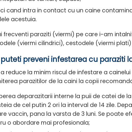
ci cand intra in contact cu un caine contamina
lele acestuia.
 frecventi paraziti (viermi) pe care i-am intalni
ele (viermi cilindrici), cestodele (viermi plati) s
uteti preveni infestarea cu paraziti l
a reduce la minim riscul de infestare a cainelui 
iterea parazitilor de la caini la copii recoman
perea deparazitarii interne la puii de catei de 
teia de cel putin 2 ori la interval de 14 zile. Dep
are vaccin, pana la varsta de 3 luni. Se poate 
ru o abordare mai profesionala;