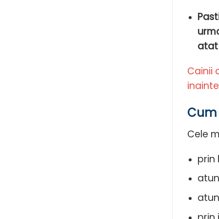
Past
urma
atat 
Cainii 
inaint
Cum s
Cele m
prin
atun
atun
prin