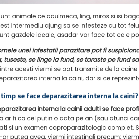
sunt animale ce adulmeca, ling, miros si isi baga 
est intermediu ajung sa se infesteze cu tot felul 
sunt gazdele ideale, asadar vor face tot ce e po
mele unei infestatii parazitare pot fi suspicion
 tuseste, se linge la fund, se taraste pe fund sa
dintre acesti viermi se pot transmite de la caine
parazitarea interna la caini, dar si ce reprezint
 timp se face deparazitarea interna la caini?
parazitarea interna la cainii adulti se face profil
a ar fi ca cel putin o data pe an (sau atunci ca
ati si un examen coproparazitologic complet. S
-ar putea avea, viermi intestinali precum: viermi