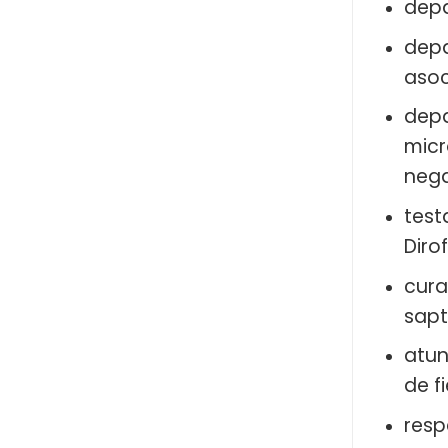
depa
depa
asoc
depa
micro
negat
test
Diro
cura
sap
atun
de f
resp