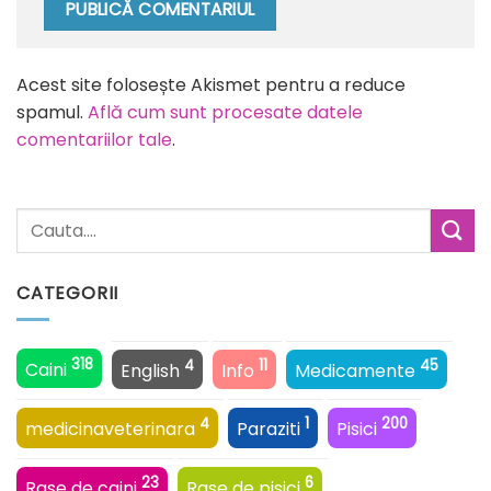
Alternative:
Acest site folosește Akismet pentru a reduce
spamul.
Află cum sunt procesate datele
comentariilor tale
.
CATEGORII
318
4
11
45
Caini
English
Info
Medicamente
4
1
200
medicinaveterinara
Paraziti
Pisici
23
6
Rase de caini
Rase de pisici