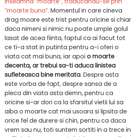
inseamna ”moarte”, traducandu-se prin
”moarte buna”
. Momentul in care cineva
drag moare este trist pentru oricine si chiar
daca nimeni si nimic nu poate umple golul
lasat de acea fiinta, faptul ca ai facut tot
ce ti-a stat in putinta pentru a-i oferi o
viata cat mai buna, iar apoi
o moarte
decenta, ar trebui sa-ti aduca linistea
sufleteasca bine meritata
. Despre asta
este vorba de fapt, despre sansa de a
pleca din viata asta demn, pentru ca
oricine si-ar dori ca la sfarsitul vietii lui sa
aiba o moarte cat mai usoara si lipsita de
orice fel de durere si chin, pentru ca daca
vrem sau nu, toti suntem sortiti in a trece in