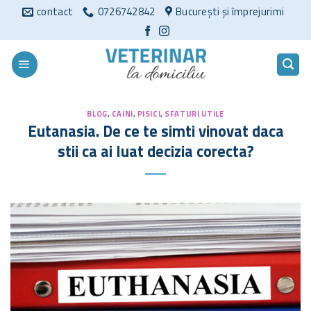
Sari
contact
0726742842
București și împrejurimi
la
conținut
BLOG
,
CAINI
,
PISICI
,
SFATURI UTILE
Eutanasia. De ce te simti vinovat daca
stii ca ai luat decizia corecta?