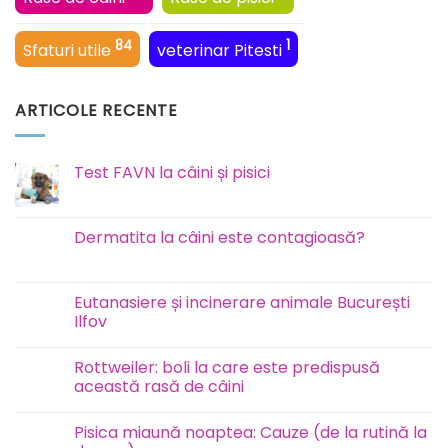
84
1
Sfaturi utile
veterinar Pitesti
ARTICOLE RECENTE
Test FAVN la câini și pisici
Niciun
comentariu
la
Test
Dermatita la câini este contagioasă?
FAVN
la
Niciun
câini
comentariu
și
la
pisici
Dermatita
Eutanasiere și incinerare animale București
la
Ilfov
câini
este
Niciun
contagioasă?
comentariu
Rottweiler: boli la care este predispusă
la
Eutanasiere
această rasă de câini
și
incinerare
Niciun
animale
comentariu
Pisica miaună noaptea: Cauze (de la rutină la
București
la
Ilfov
Rottweiler: