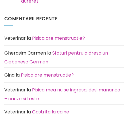
durere)
boli
la
Niciun
care
comentariu
este
la
COMENTARII RECENTE
predispusă
Pisica
această
miaună
rasă
noaptea:
de
Cauze
câini
(de
la
Veterinar
la
Pisica are menstruatie?
rutină
la
durere)
Gherasim Carmen
la
Sfaturi pentru a dresa un
Ciobanesc German
Gina
la
Pisica are menstruatie?
Veterinar
la
Pisica mea nu se ingrasa, desi mananca
– cauze si teste
Veterinar
la
Gastrita la caine