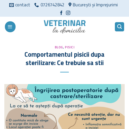
Sari
contact
0726742842
București și împrejurimi
la
conținut
BLOG
,
PISICI
Comportamentul pisicii dupa
sterilizare: Ce trebuie sa stii