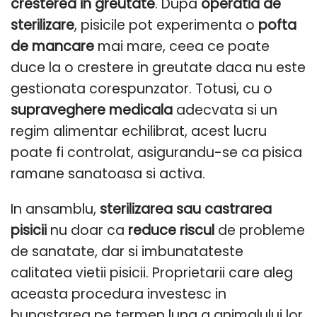
cresterea in greutate
. Dupa
operatia de
sterilizare
, pisicile pot experimenta o
pofta
de mancare
mai mare, ceea ce poate
duce la o crestere in greutate daca nu este
gestionata corespunzator. Totusi, cu o
supraveghere medicala
adecvata si un
regim alimentar echilibrat, acest lucru
poate fi controlat, asigurandu-se ca pisica
ramane sanatoasa si activa.
In ansamblu,
sterilizarea sau castrarea
pisicii
nu doar ca
reduce riscul
de probleme
de sanatate, dar si imbunatateste
calitatea vietii pisicii. Proprietarii care aleg
aceasta procedura investesc in
bunastarea pe termen lung a animalului lor