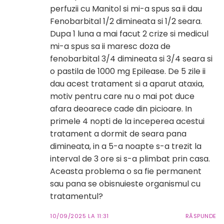
perfuzii cu Manitol si mi-a spus sa ii dau
Fenobarbital 1/2 dimineata si 1/2 seara.
Dupa 1 luna a mai facut 2 crize si medicul
mi-a spus sa ii maresc doza de
fenobarbital 3/4 dimineata si 3/4 seara si
o pastila de 1000 mg Epilease. De 5 zile ii
dau acest tratament si a aparut ataxia,
motiv pentru care nu o mai pot duce
afara deoarece cade din picioare. In
primele 4 nopti de la inceperea acestui
tratament a dormit de seara pana
dimineata, in a 5-a noapte s-a trezit la
interval de 3 ore si s-a plimbat prin casa.
Aceasta problema o sa fie permanent
sau pana se obisnuieste organismul cu
tratamentul?
10/09/2025 LA 11:31
RĂSPUNDE