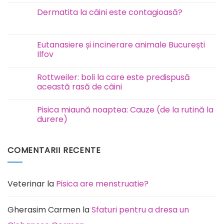
la
Test
Dermatita la câini este contagioasă?
FAVN
la
Niciun
câini
comentariu
și
la
pisici
Dermatita
Eutanasiere și incinerare animale București
la
Ilfov
câini
este
Niciun
contagioasă?
comentariu
Rottweiler: boli la care este predispusă
la
Eutanasiere
această rasă de câini
și
incinerare
Niciun
animale
comentariu
Pisica miaună noaptea: Cauze (de la rutină la
București
la
Ilfov
Rottweiler:
durere)
boli
la
Niciun
care
comentariu
este
la
COMENTARII RECENTE
predispusă
Pisica
această
miaună
rasă
noaptea:
de
Cauze
câini
(de
la
Veterinar
la
Pisica are menstruatie?
rutină
la
durere)
Gherasim Carmen
la
Sfaturi pentru a dresa un