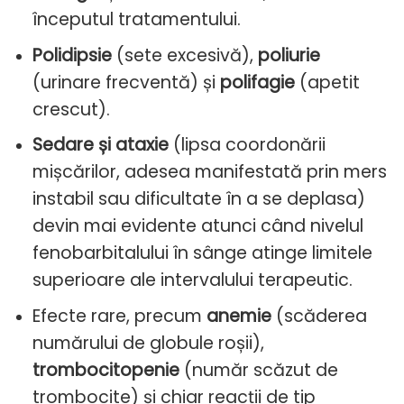
începutul tratamentului.
Polidipsie
(sete excesivă),
poliurie
(urinare frecventă) și
polifagie
(apetit
crescut).
Sedare și ataxie
(lipsa coordonării
mișcărilor, adesea manifestată prin mers
instabil sau dificultate în a se deplasa)
devin mai evidente atunci când nivelul
fenobarbitalului în sânge atinge limitele
superioare ale intervalului terapeutic.
Efecte rare, precum
anemie
(scăderea
numărului de globule roșii),
trombocitopenie
(număr scăzut de
trombocite) și chiar reacții de tip