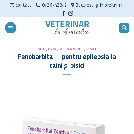
Sari
contact
0726742842
București și împrejurimi
la
conținut
BLOG
,
CAINI
,
MEDICAMENTE
,
PISICI
Fenobarbital – pentru epilepsia la
câini și pisici