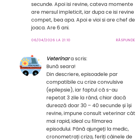
secunde. Apoi isi revine, cateva momente
are mersul impleticit, iar dupa ce isi revine
compet, bea apa. Apoi e vioi si are chef de
joaca. Are 6 ani.
06/04/2026 LA 21:10
RĂSPUNDE
Veterinar
a scris:
Bună seara!
Din descriere, episoadele par
compatibile cu crize convulsive
(epilepsie), iar faptul că s-au
repetat 3 zile la rând, chiar dacă
durează doar 30 – 40 secunde și își
revine, impune consult veterinar cât
mai rapid, ideal cu filmarea
episodului. Până ajungeți la medic,
cronometrați criza, feriți câinele de