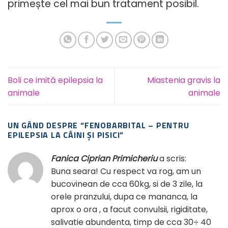
primește cel mai bun tratament posibil.
Boli ce imită epilepsia la
Miastenia gravis la
animale
animale
UN GÂND DESPRE “
FENOBARBITAL – PENTRU
EPILEPSIA LA CÂINI ȘI PISICI
”
Fanica Ciprian Primicheriu
a scris:
Buna seara! Cu respect va rog, am un
bucovinean de cca 60kg, si de 3 zile, la
orele pranzului, dupa ce mananca, la
aprox o ora , a facut convulsii, rigiditate,
salivatie abundenta, timp de cca 30÷ 40