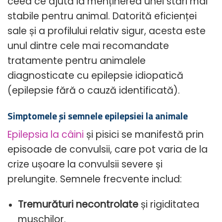
ceea ce ajută la menținerea unei stări mai
stabile pentru animal. Datorită eficienței
sale și a profilului relativ sigur, acesta este
unul dintre cele mai recomandate
tratamente pentru animalele
diagnosticate cu epilepsie idiopatică
(epilepsie fără o cauză identificată).
Simptomele și semnele epilepsiei la animale
Epilepsia la câini
și pisici se manifestă prin
episoade de convulsii, care pot varia de la
crize ușoare la convulsii severe și
prelungite. Semnele frecvente includ:
Tremurături necontrolate
și rigiditatea
mușchilor.