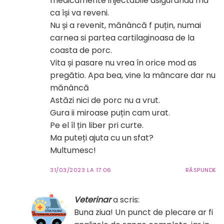
medicamente injectabile asigurandu ma
ca își va reveni.
Nu și a revenit, mănâncă f puțin, numai
carnea si partea cartilaginoasa de la
coasta de porc.
Vita și pasare nu vrea în orice mod as
pregătio. Apa bea, vine la mâncare dar nu
mănâncă
Astăzi nici de porc nu a vrut.
Gura ii miroase puțin cam urat.
Pe el îl țin liber pri curte.
Ma puteți ajuta cu un sfat?
Multumesc!
31/03/2023 LA 17:06
RĂSPUNDE
Veterinar
a scris:
Buna ziua! Un punct de plecare ar fi