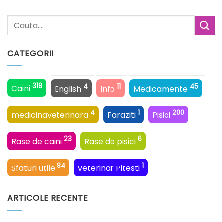
CATEGORII
318
4
11
45
Caini
English
Info
Medicamente
4
1
200
medicinaveterinara
Paraziti
Pisici
23
6
Rase de caini
Rase de pisici
84
1
Sfaturi utile
veterinar Pitesti
ARTICOLE RECENTE