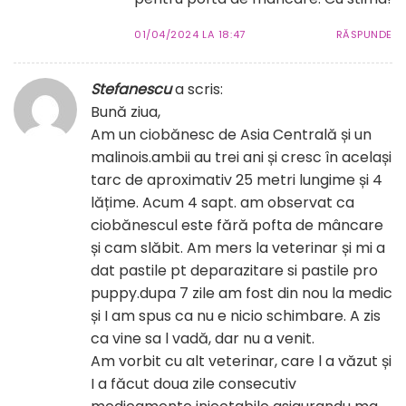
01/04/2024 LA 18:47
RĂSPUNDE
Stefanescu
a scris:
Bună ziua,
Am un ciobănesc de Asia Centrală și un
malinois.ambii au trei ani și cresc în același
tarc de aproximativ 25 metri lungime și 4
lățime. Acum 4 sapt. am observat ca
ciobănescul este fără pofta de mâncare
și cam slăbit. Am mers la veterinar și mi a
dat pastile pt deparazitare si pastile pro
puppy.dupa 7 zile am fost din nou la medic
și I am spus ca nu e nicio schimbare. A zis
ca vine sa l vadă, dar nu a venit.
Am vorbit cu alt veterinar, care l a văzut și
I a făcut doua zile consecutiv