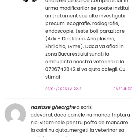
analizele de sange complete, iar in
urma modificarilor se poate institui
un tratament sau alte investigatii
precum: ecografie, radiografie,
endoscopie, teste boli parazitare
(4dx – Dirofilaria, Anaplasma,
Ehrlichia, Lyme). Daca va aflati in
zona Bucurestiului sunati la
ambulanta noastra veterinara la
0726742842 si va ajuta colegii. Cu
stima!
01/04/2023 LA 22:21
RĂSPUNDE
nastase gheorghe
a scris:
adevarat daca cainele nu manca friptura
nici vitaminele pentru pofta de mancare
la caini nu ajuta..mergeti la veterinar sa