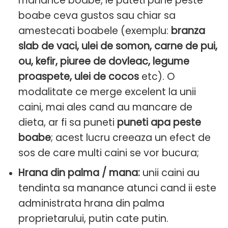
manance boabe, le puteti pune peste
boabe ceva gustos sau chiar sa
amestecati boabele (exemplu:
branza
slab de vaci, ulei de somon, carne de pui,
ou, kefir, piuree de dovleac, legume
proaspete, ulei de cocos
etc). O
modalitate ce merge excelent la unii
caini, mai ales cand au mancare de
dieta, ar fi sa puneti
puneti apa peste
boabe
; acest lucru creeaza un efect de
sos de care multi caini se vor bucura;
Hrana din palma / mana:
unii caini au
tendinta sa manance atunci cand ii este
administrata hrana din palma
proprietarului, putin cate putin.