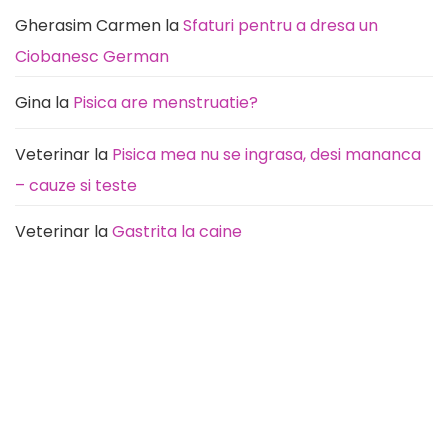
durere)
Gherasim Carmen
la
Sfaturi pentru a dresa un
Ciobanesc German
Gina
la
Pisica are menstruatie?
Veterinar
la
Pisica mea nu se ingrasa, desi mananca
– cauze si teste
Veterinar
la
Gastrita la caine