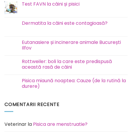
Test FAVN la câini și pisici
Niciun
comentariu
la
Test
Dermatita la câini este contagioasă?
FAVN
la
Niciun
câini
comentariu
și
la
pisici
Dermatita
Eutanasiere și incinerare animale București
la
Ilfov
câini
este
Niciun
contagioasă?
comentariu
Rottweiler: boli la care este predispusă
la
Eutanasiere
această rasă de câini
și
incinerare
Niciun
animale
comentariu
Pisica miaună noaptea: Cauze (de la rutină la
București
la
Ilfov
Rottweiler:
durere)
boli
la
Niciun
care
comentariu
este
la
COMENTARII RECENTE
predispusă
Pisica
această
miaună
rasă
noaptea:
de
Cauze
câini
(de
la
Veterinar
la
Pisica are menstruatie?
rutină
la