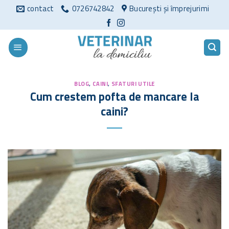
Sari
contact
0726742842
București și împrejurimi
la
conținut
BLOG
,
CAINI
,
SFATURI UTILE
Cum crestem pofta de mancare la
caini?