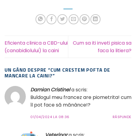
Eficienta clinica a CBD-ului
Cum sa iti inveti pisica sa
(canabidiolului) la caini
faca la litiera?
UN GÂND DESPRE “
CUM CRESTEM POFTA DE
MANCARE LA CAINI?
”
Damian Cristinel
a scris:
Buldogul meu francez are piometrita! cum
îl pot face să mănânce!?
01/04/2024 LA 08:36
RĂSPUNDE
Veterinar
a scris: