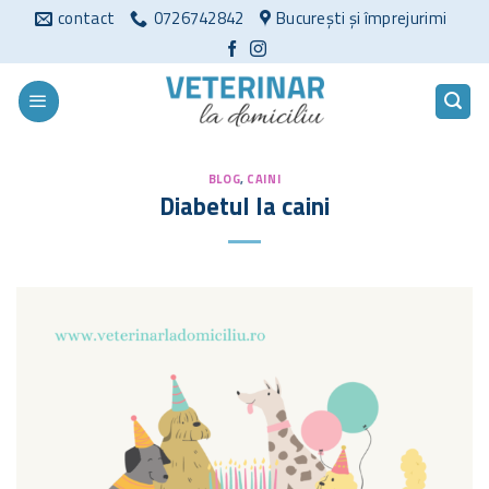
Sari
contact
0726742842
București și împrejurimi
la
conținut
BLOG
,
CAINI
Diabetul la caini