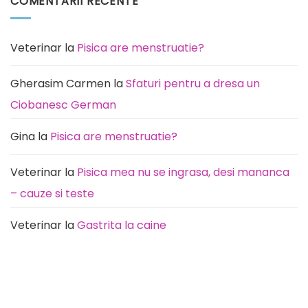
COMENTARII RECENTE
predispusă
Pisica
această
miaună
rasă
noaptea:
de
Cauze
câini
(de
la
Veterinar
la
Pisica are menstruatie?
rutină
la
durere)
Gherasim Carmen
la
Sfaturi pentru a dresa un
Ciobanesc German
Gina
la
Pisica are menstruatie?
Veterinar
la
Pisica mea nu se ingrasa, desi mananca
– cauze si teste
Veterinar
la
Gastrita la caine