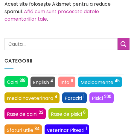
Acest site folosește Akismet pentru a reduce
spamul.
Află cum sunt procesate datele
comentariilor tale
.
CATEGORII
318
4
11
45
Caini
English
Info
Medicamente
4
1
200
medicinaveterinara
Paraziti
Pisici
23
6
Rase de caini
Rase de pisici
84
1
Sfaturi utile
veterinar Pitesti