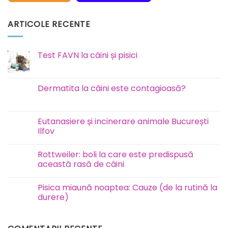
ARTICOLE RECENTE
Test FAVN la câini și pisici
Niciun
comentariu
la
Test
Dermatita la câini este contagioasă?
FAVN
la
Niciun
câini
comentariu
și
la
pisici
Dermatita
Eutanasiere și incinerare animale București
la
Ilfov
câini
este
Niciun
contagioasă?
comentariu
Rottweiler: boli la care este predispusă
la
Eutanasiere
această rasă de câini
și
incinerare
Niciun
animale
comentariu
Pisica miaună noaptea: Cauze (de la rutină la
București
la
Ilfov
Rottweiler:
durere)
boli
la
Niciun
care
comentariu
este
la