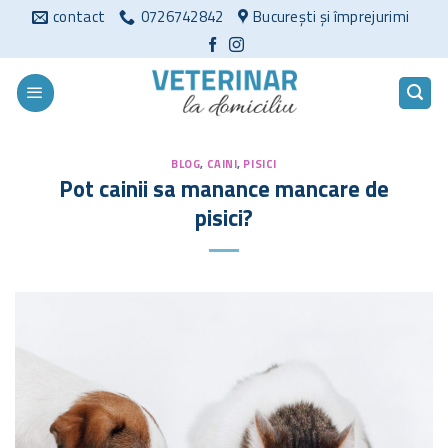
Sari
contact
0726742842
București și împrejurimi
la
conținut
BLOG
,
CAINI
,
PISICI
Pot cainii sa manance mancare de
pisici?