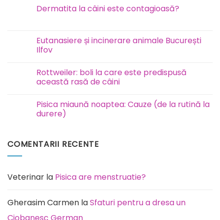
Test
Dermatita la câini este contagioasă?
FAVN
la
Niciun
câini
comentariu
și
la
pisici
Dermatita
Eutanasiere și incinerare animale București
la
Ilfov
câini
este
Niciun
contagioasă?
comentariu
Rottweiler: boli la care este predispusă
la
Eutanasiere
această rasă de câini
și
incinerare
Niciun
animale
comentariu
Pisica miaună noaptea: Cauze (de la rutină la
București
la
Ilfov
Rottweiler:
durere)
boli
la
Niciun
care
comentariu
este
la
COMENTARII RECENTE
predispusă
Pisica
această
miaună
rasă
noaptea:
de
Cauze
câini
(de
la
Veterinar
la
Pisica are menstruatie?
rutină
la
durere)
Gherasim Carmen
la
Sfaturi pentru a dresa un
Ciobanesc German