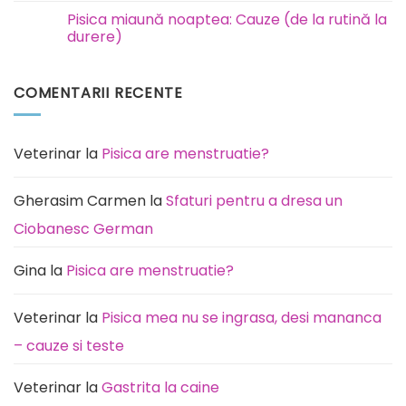
animale
comentariu
Pisica miaună noaptea: Cauze (de la rutină la
București
la
Ilfov
Rottweiler:
durere)
boli
la
Niciun
care
comentariu
este
la
COMENTARII RECENTE
predispusă
Pisica
această
miaună
rasă
noaptea:
de
Cauze
câini
(de
la
Veterinar
la
Pisica are menstruatie?
rutină
la
durere)
Gherasim Carmen
la
Sfaturi pentru a dresa un
Ciobanesc German
Gina
la
Pisica are menstruatie?
Veterinar
la
Pisica mea nu se ingrasa, desi mananca
– cauze si teste
Veterinar
la
Gastrita la caine