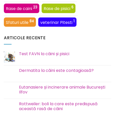
23
6
Rase de caini
Rase de pisici
84
1
Sfaturi utile
veterinar Pitesti
ARTICOLE RECENTE
Test FAVN la câini și pisici
Niciun
comentariu
la
Test
Dermatita la câini este contagioasă?
FAVN
la
Niciun
câini
comentariu
și
la
pisici
Dermatita
Eutanasiere și incinerare animale București
la
Ilfov
câini
este
Niciun
contagioasă?
comentariu
Rottweiler: boli la care este predispusă
la
Eutanasiere
această rasă de câini
și
incinerare
Niciun