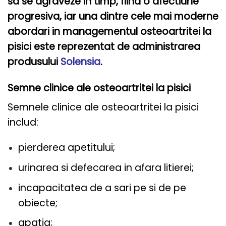
sa se agraveze in timp, fiind o afectiune
progresiva, iar una dintre cele mai moderne
abordari in managementul osteoartritei la
pisici este reprezentat de administrarea
produsului
Solensia
.
Semne clinice ale osteoartritei la pisici
Semnele clinice ale osteoartritei la pisici
includ:
pierderea apetitului;
urinarea si defecarea in afara litierei;
incapacitatea de a sari pe si de pe
obiecte;
apatia;