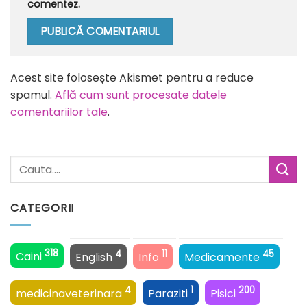
comentez.
Alternative:
Acest site folosește Akismet pentru a reduce
spamul.
Află cum sunt procesate datele
comentariilor tale
.
CATEGORII
318
4
11
45
Caini
English
Info
Medicamente
4
1
200
medicinaveterinara
Paraziti
Pisici