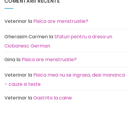
COMENTARII RECENTE
predispusă
Pisica
această
miaună
rasă
noaptea:
de
Cauze
câini
(de
la
Veterinar
la
Pisica are menstruatie?
rutină
la
durere)
Gherasim Carmen
la
Sfaturi pentru a dresa un
Ciobanesc German
Gina
la
Pisica are menstruatie?
Veterinar
la
Pisica mea nu se ingrasa, desi mananca
– cauze si teste
Veterinar
la
Gastrita la caine