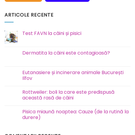
ARTICOLE RECENTE
Test FAVN la câini și pisici
Niciun
comentariu
la
Test
Dermatita la câini este contagioasă?
FAVN
la
Niciun
câini
comentariu
și
la
pisici
Dermatita
Eutanasiere și incinerare animale București
la
Ilfov
câini
este
Niciun
contagioasă?
comentariu
Rottweiler: boli la care este predispusă
la
Eutanasiere
această rasă de câini
și
incinerare
Niciun
animale
comentariu
Pisica miaună noaptea: Cauze (de la rutină la
București
la
Ilfov
Rottweiler:
durere)
boli
la
Niciun
care
comentariu
este
la