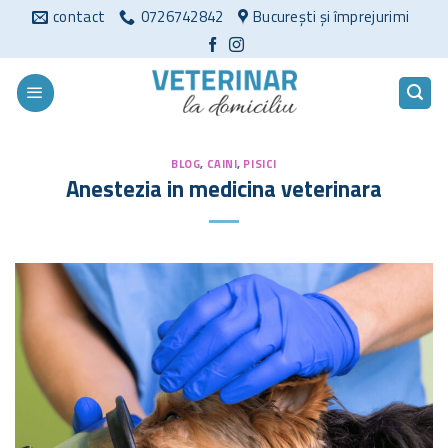
Sari
contact
0726742842
București și împrejurimi
la
conținut
BLOG
,
CAINI
,
PISICI
Anestezia in medicina veterinara