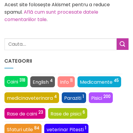
Alternative:
Acest site folosește Akismet pentru a reduce
spamul.
Află cum sunt procesate datele
comentariilor tale
.
CATEGORII
318
4
11
45
Caini
English
Info
Medicamente
4
1
200
medicinaveterinara
Paraziti
Pisici
23
6
Rase de caini
Rase de pisici
84
1
Sfaturi utile
veterinar Pitesti