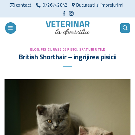
Sari
contact
0726742842
București și împrejurimi
la
conținut
BLOG
,
PISICI
,
RASE DE PISICI
,
SFATURI UTILE
British Shorthair – ingrijirea pisicii