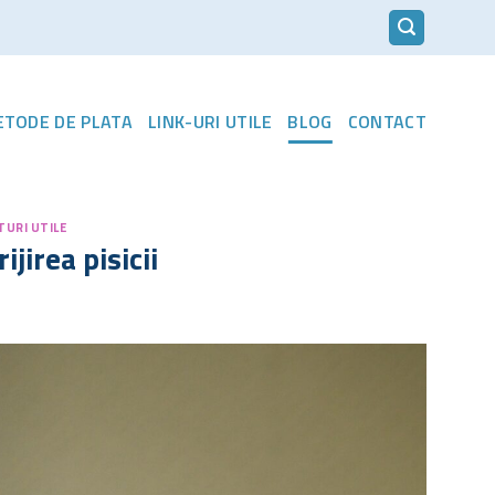
METODE DE PLATA
LINK-URI UTILE
BLOG
CONTACT
TURI UTILE
ijirea pisicii