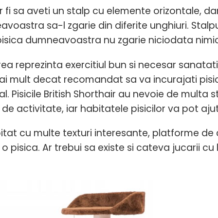
r fi sa aveti un stalp cu elemente orizontale, dar
voastra sa-l zgarie din diferite unghiuri. Stalp
isica dumneavoastra nu zgarie niciodata nimic i
ea reprezinta exercitiul bun si necesar sanatatii 
ai mult decat recomandat sa va incurajati pisica
l. Pisicile British Shorthair au nevoie de multa
de activitate, iar habitatele pisicilor va pot aj
itat cu multe texturi interesante, platforme de
o pisica. Ar trebui sa existe si cateva jucarii cu