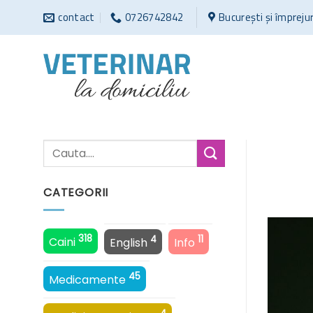
Sari
contact
0726742842
București și împreju
la
conținut
CATEGORII
318
4
11
Caini
English
Info
45
Medicamente