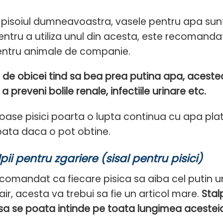
 pisoiul dumneavoastra, vasele pentru apa sunt
entru a utiliza unul din acesta, este recomanda
ntru animale de companie.
le, de obicei tind sa bea prea putina apa, ace
a preveni bolile renale, infectiile urinare etc.
ase pisici poarta o lupta continua cu apa plat
ata daca o pot obtine.
pii pentru zgariere (sisal pentru pisici)
comandat ca fiecare pisica sa aiba cel putin un s
ir, acesta va trebui sa fie un articol mare.
Stal
 sa se poata intinde pe toata lungimea acesteia 