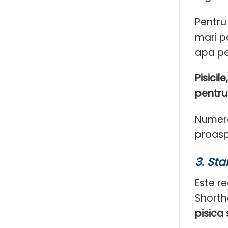
Pentru
mari p
apa pe
Pisici
pentru 
Numero
proasp
3.
Stal
Este re
Shortha
pisica