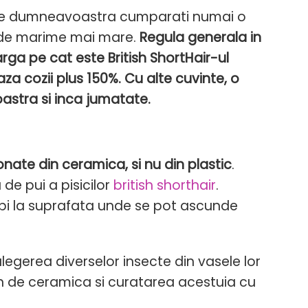
 care dumneavoastra cumparati numai o
ie de marime mai mare.
Regula generala in
larga pe cat este British ShortHair-ul
 cozii plus 150%. Cu alte cuvinte, o
oastra si inca jumatate.
onate din ceramica, si nu din plastic
.
de pui a pisicilor
british shorthair
.
ropi la suprafata unde se pot ascunde
ulegerea diverselor insecte din vasele lor
 de ceramica si curatarea acestuia cu