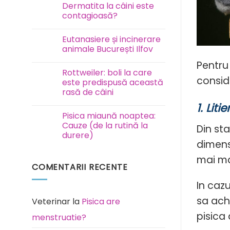
Test
Dermatita la câini este
FAVN
contagioasă?
la
câini
Niciun
și
comentariu
pisici
Eutanasiere și incinerare
la
Dermatita
animale București Ilfov
la
câini
Niciun
Pentru 
este
comentariu
Rottweiler: boli la care
contagioasă?
la
consid
Eutanasiere
este predispusă această
și
rasă de câini
incinerare
animale
Niciun
1. Litie
București
comentariu
Ilfov
Pisica miaună noaptea:
la
Rottweiler:
Cauze (de la rutină la
Din sta
boli
durere)
la
dimens
care
Niciun
este
comentariu
predispusă
mai ma
la
această
COMENTARII RECENTE
Pisica
rasă
miaună
de
noaptea:
In caz
câini
Cauze
(de
sa achi
la
Veterinar
la
Pisica are
rutină
la
pisica
menstruatie?
durere)