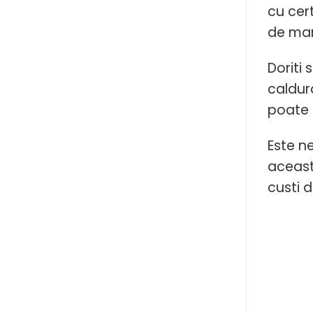
cu cert
de mar
Doriti
caldur
poate 
Este ne
aceast
custi 