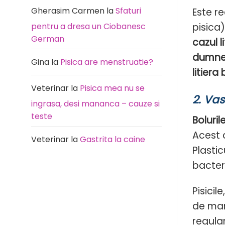
Gherasim Carmen
la
Sfaturi
Este r
pisica
pentru a dresa un Ciobanesc
German
cazul l
dumnea
Gina
la
Pisica are menstruatie?
litier
Veterinar
la
Pisica mea nu se
2.
Vas
ingrasa, desi mananca – cauze si
teste
Boluri
Acest 
Veterinar
la
Gastrita la caine
Plasti
bacteri
Pisicil
de man
regular