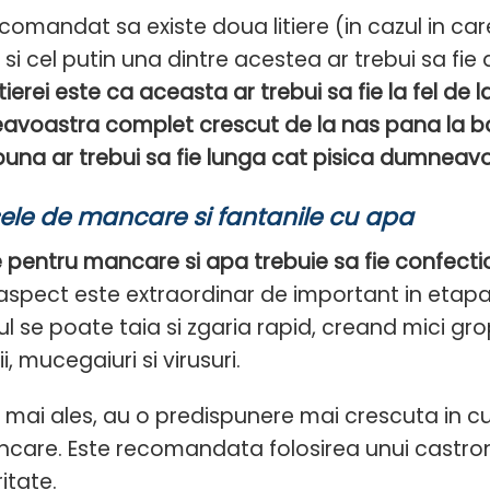
ecomandat sa existe doua litiere (in cazul in
) si cel putin una dintre acestea ar trebui sa f
itierei este ca aceasta ar trebui sa fie la fel de 
voastra complet crescut de la nas pana la baza
a buna ar trebui sa fie lunga cat pisica dumneav
ele de mancare si fantanile cu apa
le pentru mancare si apa trebuie sa fie confecti
aspect este extraordinar de important in etapa 
cul se poate taia si zgaria rapid, creand mici g
i, mucegaiuri si virusuri.
e, mai ales, au o predispunere mai crescuta in c
care. Este recomandata folosirea unui castron
itate.