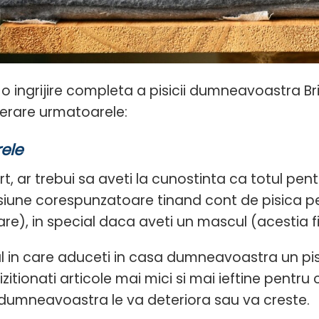
o ingrijire completa a pisicii dumneavoastra Brit
erare urmatoarele:
rele
rt, ar trebui sa aveti la cunostinta ca totul pentr
iune corespunzatoare tinand cont de pisica pe
re), in special daca aveti un mascul (acestia fi
ul in care aduceti in casa dumneavoastra un p
zitionati articole mai mici si mai ieftine pentru c
 dumneavoastra le va deteriora sau va creste.