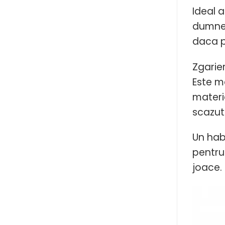
Ideal a
dumnea
daca p
Zgarier
Este m
materia
scazut 
Un hab
pentru 
joace.