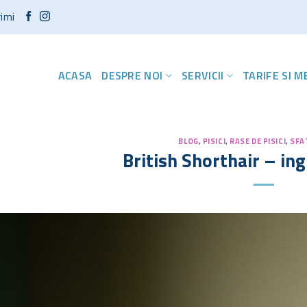
rimi
ACASA
DESPRE NOI
SERVICII
TARIFE SI 
BLOG
,
PISICI
,
RASE DE PISICI
,
SFA
British Shorthair – ingr