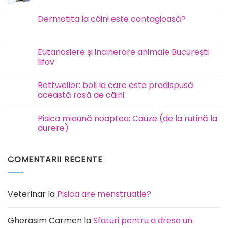
comentariu
la
Test
Dermatita la câini este contagioasă?
FAVN
la
Niciun
câini
comentariu
și
la
pisici
Dermatita
Eutanasiere și incinerare animale București
la
Ilfov
câini
este
Niciun
contagioasă?
comentariu
Rottweiler: boli la care este predispusă
la
Eutanasiere
această rasă de câini
și
incinerare
Niciun
animale
comentariu
Pisica miaună noaptea: Cauze (de la rutină la
București
la
Ilfov
Rottweiler:
durere)
boli
la
Niciun
care
comentariu
este
la
COMENTARII RECENTE
predispusă
Pisica
această
miaună
rasă
noaptea:
de
Cauze
câini
(de
la
Veterinar
la
Pisica are menstruatie?
rutină
la
durere)
Gherasim Carmen
la
Sfaturi pentru a dresa un