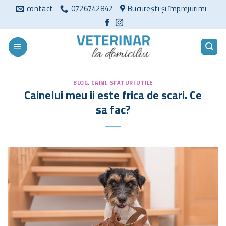
Sari
contact
0726742842
București și împrejurimi
la
conținut
BLOG
,
CAINI
,
SFATURI UTILE
Cainelui meu ii este frica de scari. Ce
sa fac?