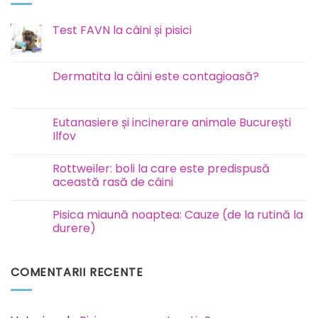
Test FAVN la câini și pisici
Niciun
comentariu
la
Test
Dermatita la câini este contagioasă?
FAVN
la
Niciun
câini
comentariu
și
la
pisici
Dermatita
Eutanasiere și incinerare animale București
la
Ilfov
câini
este
Niciun
contagioasă?
comentariu
Rottweiler: boli la care este predispusă
la
Eutanasiere
această rasă de câini
și
incinerare
Niciun
animale
comentariu
Pisica miaună noaptea: Cauze (de la rutină la
București
la
Ilfov
Rottweiler:
durere)
boli
la
Niciun
care
comentariu
este
la
COMENTARII RECENTE
predispusă
Pisica
această
miaună
rasă
noaptea:
de
Cauze
câini
(de
la