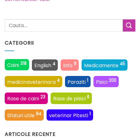
CATEGORII
318
4
11
45
Caini
English
Info
Medicamente
4
1
200
medicinaveterinara
Paraziti
Pisici
23
6
Rase de caini
Rase de pisici
84
1
Sfaturi utile
veterinar Pitesti
ARTICOLE RECENTE