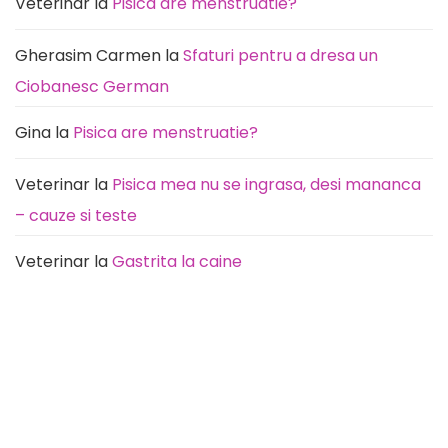
Veterinar
la
Pisica are menstruatie?
rutină
la
durere)
Gherasim Carmen
la
Sfaturi pentru a dresa un
Ciobanesc German
Gina
la
Pisica are menstruatie?
Veterinar
la
Pisica mea nu se ingrasa, desi mananca
– cauze si teste
Veterinar
la
Gastrita la caine