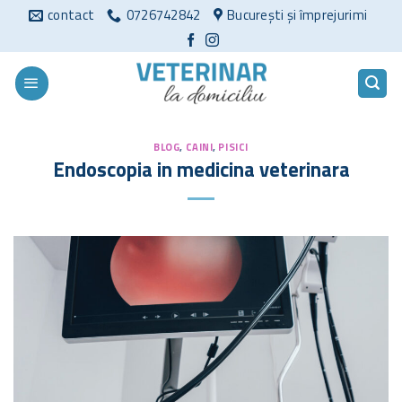
Sari
contact
0726742842
București și împrejurimi
la
conținut
BLOG
,
CAINI
,
PISICI
Endoscopia in medicina veterinara