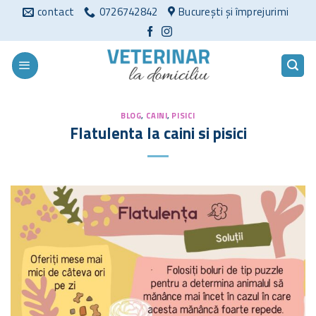
Sari
contact
0726742842
București și împrejurimi
la
conținut
BLOG
,
CAINI
,
PISICI
Flatulenta la caini si pisici