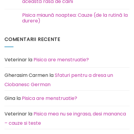
Eutanasiere
această rasă de câini
și
incinerare
Niciun
animale
comentariu
Pisica miaună noaptea: Cauze (de la rutină la
București
la
Ilfov
Rottweiler:
durere)
boli
la
Niciun
care
comentariu
este
la
COMENTARII RECENTE
predispusă
Pisica
această
miaună
rasă
noaptea:
de
Cauze
câini
(de
la
Veterinar
la
Pisica are menstruatie?
rutină
la
durere)
Gherasim Carmen
la
Sfaturi pentru a dresa un
Ciobanesc German
Gina
la
Pisica are menstruatie?
Veterinar
la
Pisica mea nu se ingrasa, desi mananca
– cauze si teste