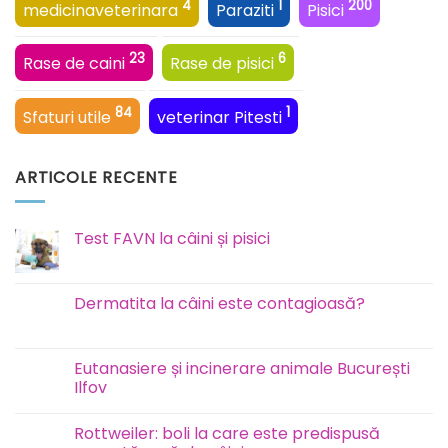
4
1
200
medicinaveterinara
Paraziti
Pisici
23
6
Rase de caini
Rase de pisici
84
1
Sfaturi utile
veterinar Pitesti
ARTICOLE RECENTE
Test FAVN la câini și pisici
Niciun
comentariu
la
Test
Dermatita la câini este contagioasă?
FAVN
la
Niciun
câini
comentariu
și
la
pisici
Dermatita
Eutanasiere și incinerare animale București
la
Ilfov
câini
este
Niciun
contagioasă?
comentariu
Rottweiler: boli la care este predispusă
la