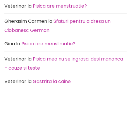
câini
(de
la
Veterinar
la
Pisica are menstruatie?
rutină
la
durere)
Gherasim Carmen
la
Sfaturi pentru a dresa un
Ciobanesc German
Gina
la
Pisica are menstruatie?
Veterinar
la
Pisica mea nu se ingrasa, desi mananca
– cauze si teste
Veterinar
la
Gastrita la caine