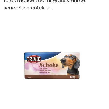
fara a aduce vreo alterare starii de
sanatate a catelului.