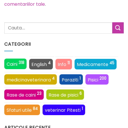
comentariilor tale
.
CATEGORII
318
4
11
45
Caini
English
Info
Medicamente
4
1
200
medicinaveterinara
Paraziti
Pisici
23
6
Rase de caini
Rase de pisici
84
1
Sfaturi utile
veterinar Pitesti
ARTICOLE RECENTE