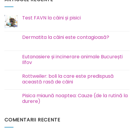
Test FAVN la câini și pisici
Niciun
comentariu
la
Test
Dermatita la câini este contagioasă?
FAVN
la
Niciun
câini
comentariu
și
la
pisici
Dermatita
Eutanasiere și incinerare animale București
la
Ilfov
câini
este
Niciun
contagioasă?
comentariu
Rottweiler: boli la care este predispusă
la
Eutanasiere
această rasă de câini
și
incinerare
Niciun
animale
comentariu
Pisica miaună noaptea: Cauze (de la rutină la
București
la
Ilfov
Rottweiler:
durere)
boli
la
Niciun
care
comentariu
este
la
COMENTARII RECENTE
predispusă
Pisica
această
miaună
rasă
noaptea:
de
Cauze