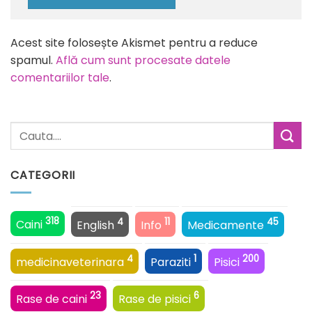
Alternative:
Acest site folosește Akismet pentru a reduce
spamul.
Află cum sunt procesate datele
comentariilor tale
.
CATEGORII
318
4
11
45
Caini
English
Info
Medicamente
4
1
200
medicinaveterinara
Paraziti
Pisici
23
6
Rase de caini
Rase de pisici