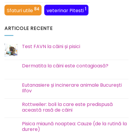
84
1
Sfaturi utile
veterinar Pitesti
ARTICOLE RECENTE
Test FAVN la câini și pisici
Niciun
comentariu
la
Test
Dermatita la câini este contagioasă?
FAVN
la
Niciun
câini
comentariu
și
la
pisici
Dermatita
Eutanasiere și incinerare animale București
la
Ilfov
câini
este
Niciun
contagioasă?
comentariu
Rottweiler: boli la care este predispusă
la
Eutanasiere
această rasă de câini
și
incinerare
Niciun
animale
comentariu
Pisica miaună noaptea: Cauze (de la rutină la
București
la
Ilfov
Rottweiler:
durere)
boli