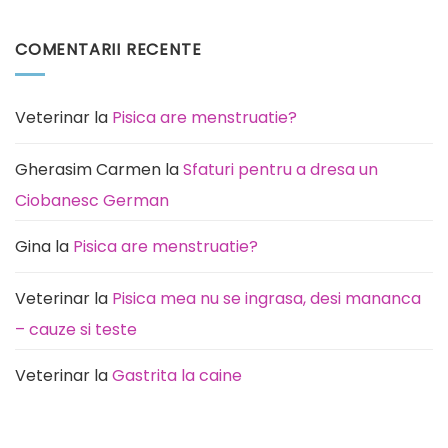
la
Niciun
care
comentariu
este
la
COMENTARII RECENTE
predispusă
Pisica
această
miaună
rasă
noaptea:
de
Cauze
câini
(de
la
Veterinar
la
Pisica are menstruatie?
rutină
la
durere)
Gherasim Carmen
la
Sfaturi pentru a dresa un
Ciobanesc German
Gina
la
Pisica are menstruatie?
Veterinar
la
Pisica mea nu se ingrasa, desi mananca
– cauze si teste
Veterinar
la
Gastrita la caine