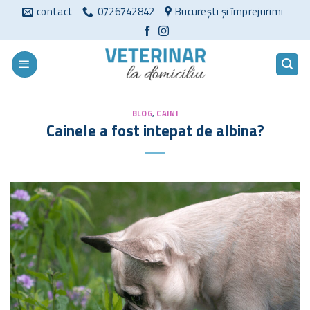
Sari
contact
0726742842
București și împrejurimi
la
conținut
BLOG
,
CAINI
Cainele a fost intepat de albina?