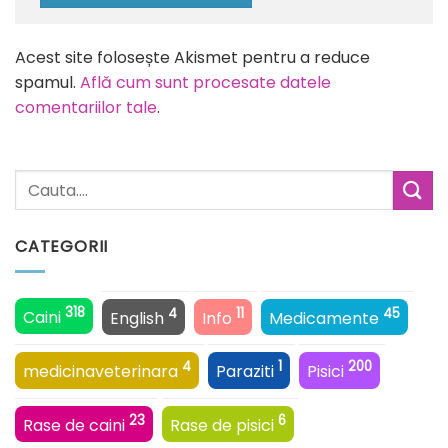
Alternative:
Acest site folosește Akismet pentru a reduce
spamul.
Află cum sunt procesate datele
comentariilor tale
.
CATEGORII
318
4
11
45
Caini
English
Info
Medicamente
4
1
200
medicinaveterinara
Paraziti
Pisici
23
6
Rase de caini
Rase de pisici