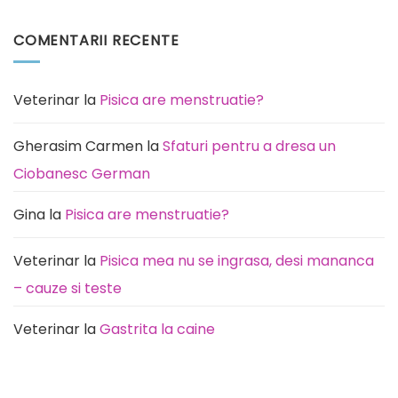
la
Niciun
care
comentariu
este
la
COMENTARII RECENTE
predispusă
Pisica
această
miaună
rasă
noaptea:
de
Cauze
câini
(de
la
Veterinar
la
Pisica are menstruatie?
rutină
la
durere)
Gherasim Carmen
la
Sfaturi pentru a dresa un
Ciobanesc German
Gina
la
Pisica are menstruatie?
Veterinar
la
Pisica mea nu se ingrasa, desi mananca
– cauze si teste
Veterinar
la
Gastrita la caine