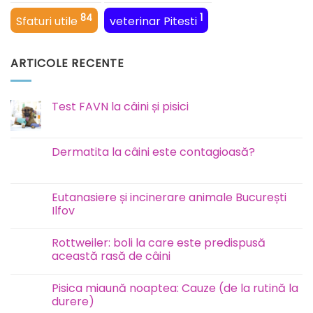
84
1
Sfaturi utile
veterinar Pitesti
ARTICOLE RECENTE
Test FAVN la câini și pisici
Niciun
comentariu
la
Test
Dermatita la câini este contagioasă?
FAVN
la
Niciun
câini
comentariu
și
la
pisici
Dermatita
Eutanasiere și incinerare animale București
la
Ilfov
câini
este
Niciun
contagioasă?
comentariu
Rottweiler: boli la care este predispusă
la
Eutanasiere
această rasă de câini
și
incinerare
Niciun
animale
comentariu
Pisica miaună noaptea: Cauze (de la rutină la
București
la
Ilfov
Rottweiler:
durere)
boli