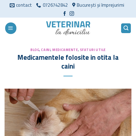
Sari
contact
0726742842
București și împrejurimi
la
conținut
BLOG
,
CAINI
,
MEDICAMENTE
,
SFATURI UTILE
Medicamentele folosite in otita la
caini