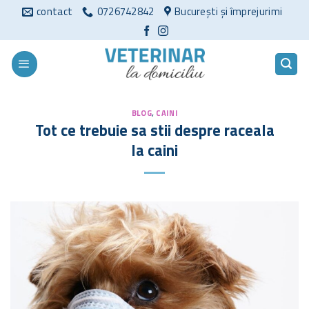
Sari
contact
0726742842
București și împrejurimi
la
conținut
BLOG
,
CAINI
Tot ce trebuie sa stii despre raceala
la caini