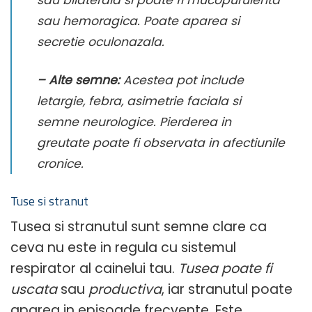
sau bilaterala si poate fi mucopurulenta
sau hemoragica. Poate aparea si
secretie oculonazala.
– Alte semne:
Acestea pot include
letargie, febra, asimetrie faciala si
semne neurologice. Pierderea in
greutate poate fi observata in afectiunile
cronice.
Tuse si stranut
Tusea si stranutul sunt semne clare ca
ceva nu este in regula cu sistemul
respirator al cainelui tau.
Tusea poate fi
uscata
sau
productiva
, iar stranutul poate
aparea in episoade frecvente. Este