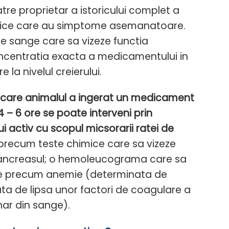
re proprietar a istoricului complet a
ologice care au simptome asemanatoare.
de sange care sa vizeze functia
concentratia exacta a medicamentului in
a nivelul creierului.
 in care animalul a ingerat un medicament
 – 6 ore se poate interveni prin
 activ cu scopul micsorarii ratei de
 precum teste chimice care sa vizeze
u pancreasul; o hemoleucograma care sa
uine precum anemie (determinata de
ata de lipsa unor factori de coagulare a
har din sange).