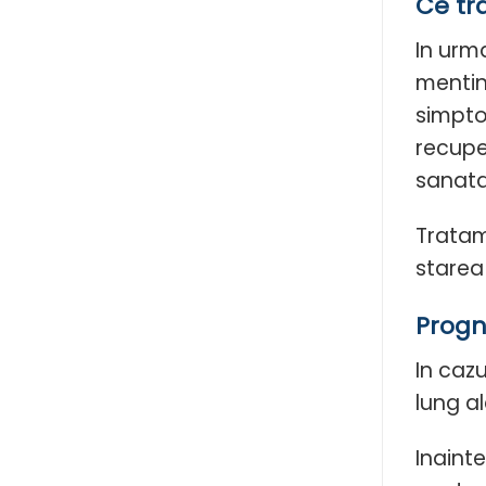
Ce tr
In urm
mentin
simpto
recupe
sanata
Tratam
starea
Progno
In caz
lung al
Inaint