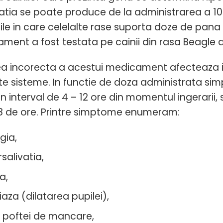
catia se poate produce de la ad
ministrarea a 1
iile in care celelalte rase suporta doze de pana
ment a fost testata pe cainii din rasa Beagle a
a incorecta a acestui medicament afecteaza in 
lte sisteme. In functie de doza administrata si
un interval de 4 – 12 ore din momentul ingerarii
8 de ore. Printre simptome enumeram:
gia,
salivatia,
a,
iaza (dilatarea pupilei),
a poftei de mancare,