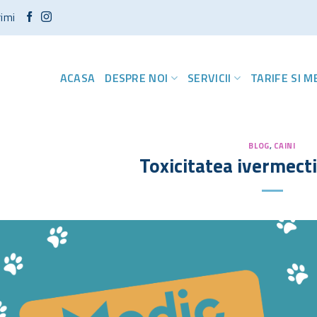
rimi
ACASA
DESPRE NOI
SERVICII
TARIFE SI 
BLOG
,
CAINI
Toxicitatea ivermectin