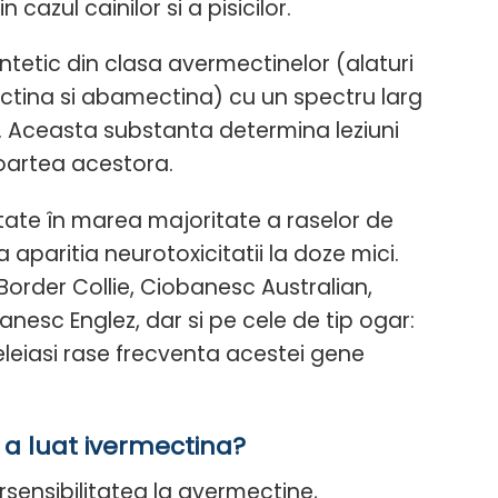
 cazul cainilor si a pisicilor.
tetic din clasa avermectinelor (alaturi
tina si abamectina) cu un spectru larg
ni. Aceasta substanta determina leziuni
moartea acestora.
tate în marea majoritate a raselor de
 aparitia neurotoxicitatii la doze mici.
Border Collie, Ciobanesc Australian,
esc Englez, dar si pe cele de tip ogar:
eleiasi rase frecventa acestei gene
a luat ivermectina?
rsensibilitatea la avermectine,