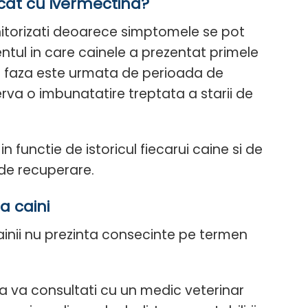
cat cu ivermectina?
onitorizati deoarece simptomele se pot
ntul in care cainele a prezentat primele
a faza este urmata de perioada de
erva o imbunatatire treptata a starii de
functie de istoricul fiecarui caine si de
 de recuperare.
a caini
ainii nu prezinta consecinte pe termen
a va consultati cu un medic veterinar