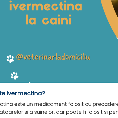
te ivermectina?
ctina este un medicament folosit cu precadere
oarelor si a suinelor, dar poate fi folosit si p