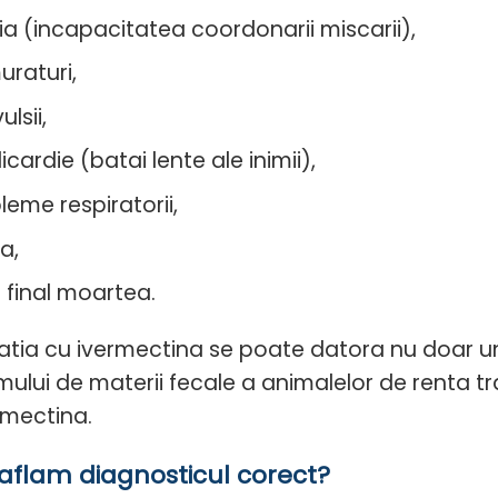
ia (incapacitatea coordonarii miscarii),
uraturi,
lsii,
icardie (batai lente ale inimii),
leme respiratorii,
a,
n final moartea.
atia cu ivermectina se poate datora nu doar unei
ului de materii fecale a animalelor de renta 
rmectina.
flam diagnosticul corect?