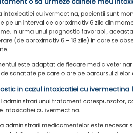
atament o sa urmeze cainele meu intoxi
a intoxicatiei cu ivermectina, pacientii sunt m
e pe un interval de aproximativ 6 zile din mome
me. In urma unui prognostic favorabil, aceast
rare (de aproximativ 6 – 18 zile) in care se obs
te.
entul este adaptat de fiecare medic veterinar in 
 de sanatate pe care o are pe parcursul zilelor
stic in cazul intoxicatiei cu ivermectina l
ul administrari unui tratament corespunzator, c
e intoxicatiei cu ivermectina.
ea administrarii medicamentelor este necesar s