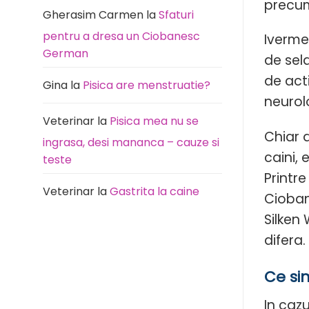
precum 
Gherasim Carmen
la
Sfaturi
pentru a dresa un Ciobanesc
Iverme
German
de sel
de act
Gina
la
Pisica are menstruatie?
neurol
Veterinar
la
Pisica mea nu se
Chiar 
ingrasa, desi mananca – cauze si
caini, 
teste
Printr
Veterinar
la
Gastrita la caine
Cioban
Silken
difera.
Ce si
In caz