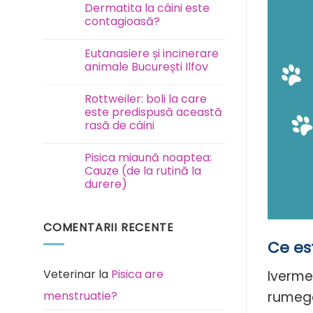
Test
Dermatita la câini este
FAVN
contagioasă?
la
câini
Niciun
și
comentariu
pisici
Eutanasiere și incinerare
la
Dermatita
animale București Ilfov
la
câini
Niciun
este
comentariu
Rottweiler: boli la care
contagioasă?
la
Eutanasiere
este predispusă această
și
rasă de câini
incinerare
animale
Niciun
București
comentariu
Ilfov
Pisica miaună noaptea:
la
Rottweiler:
Cauze (de la rutină la
boli
durere)
la
care
Niciun
este
comentariu
predispusă
la
această
COMENTARII RECENTE
Pisica
rasă
miaună
de
Ce es
noaptea:
câini
Cauze
(de
la
Veterinar
la
Pisica are
Iverme
rutină
la
rumegat
menstruatie?
durere)