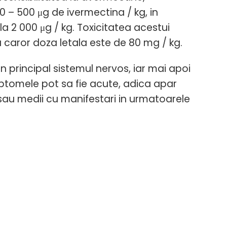
00 – 500
μg
de ivermectina
/ kg
, in
 la 2 000
μg
/ kg. Toxicitatea acestui
 caror doza letala este de 80 mg / kg.
principal sistemul nervos, iar mai apoi
mptomele pot sa fie acute, adica apar
, sau medii cu manifestari in urmatoarele