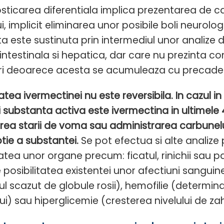
sticarea diferentiala implica prezentarea de cat
ui, implicit eliminarea unor posibile boli neur
a este sustinuta prin intermediul unor analize 
intestinala si hepatica, dar care nu prezinta 
ri deoarece acesta se acumuleaza cu precadere l
tatea ivermectinei nu este reversibila. In cazul
i substanta activa este ivermectina in ultimele 4
rea starii de voma sau administrarea carbunelui
tie a substantei.
Se pot efectua si alte analize
tatea unor organe precum: ficatul, rinichii sa
e posibilitatea existentei unor afectiuni sang
l scazut de globule rosii), hemofilie (determin
ui) sau hiperglicemie (cresterea nivelului de za