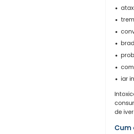
atax
trem
convu
brad
prob
com
iar i
Intoxic
consum
de ive
Cum a