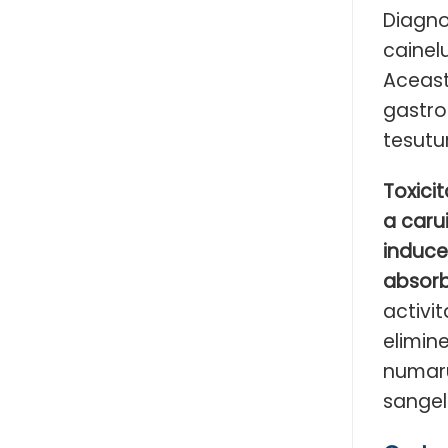
Diagno
cainel
Aceast
gastro
tesutu
Toxici
a caru
induce
absorb
activi
elimin
numaru
sangel