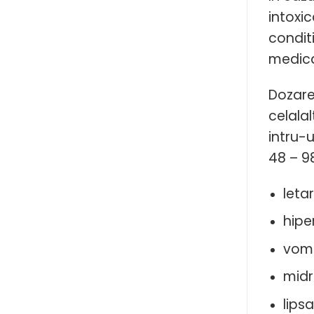
intoxi
condit
medica
Dozare
celala
intru-
48 – 9
letar
hiper
vom
midr
lips