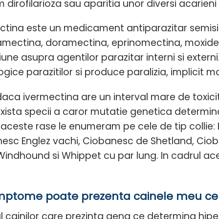
dirofilarioza sau aparitia unor diversi acarieni in
ctina este un medicament antiparazitar semisin
amectina, doramectina, eprinomectina, moxidec
iune asupra agentilor parazitar interni si exter
ogice parazitilor si produce paralizia, implicit 
daca ivermectina are un interval mare de toxici
exista specii a caror mutatie genetica determina
e aceste rase le enumeram pe cele de tip collie: 
esc Englez vachi, Ciobanesc de Shetland, Cioban
 Windhound si Whippet cu par lung. In cadrul ac
mptome poate prezenta cainele meu ce 
ul cainilor care prezinta gena ce determina hipe