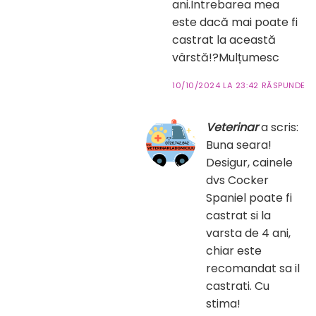
ani.Intrebarea mea
este dacă mai poate fi
castrat la această
vârstă!?Mulțumesc
10/10/2024 LA 23:42
RĂSPUNDE
Veterinar
a scris:
Buna seara!
Desigur, cainele
dvs Cocker
Spaniel poate fi
castrat si la
varsta de 4 ani,
chiar este
recomandat sa il
castrati. Cu
stima!