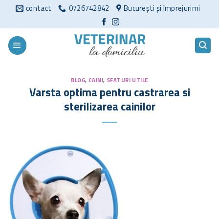
Sari
contact
0726742842
București și împrejurimi
la
conținut
BLOG
,
CAINI
,
SFATURI UTILE
Varsta optima pentru castrarea si
sterilizarea cainilor