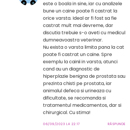
este o boala in sine, iar cu analizele
bune un caine poate fi castrat la
orice varsta. Ideal ar fi fost sa fie
castrat mult mai devreme, dar
discutia trebuie s-o aveti cu medicul
dumneavoastra veterinar.
Nu exista o varsta limita pana la cat
poate fi castrat un caine. Spre
exemplu la cainii in varsta, atunci
cand au un diagnostic de
hiperplazie benigna de prostata sau
prezinta chisti pe prostata, iar
animalul defeca si urineaza cu
dificultate, se recomanda si
tratamentul medicamentos, dar si
chirurgical. Cu stima!
06/09/2023 LA 22:17
RĂSPUNDE