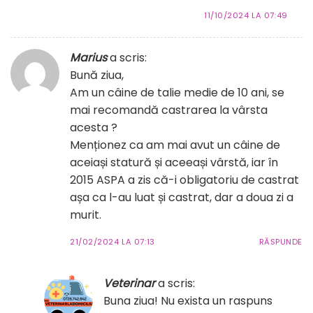
11/10/2024 LA 07:49
Marius
a scris:
Bună ziua,
Am un câine de talie medie de 10 ani, se
mai recomandă castrarea la vârsta
acesta ?
Menționez ca am mai avut un câine de
aceiași statură și aceeași vârstă, iar în
2015 ASPA a zis că-i obligatoriu de castrat
așa ca l-au luat și castrat, dar a doua zi a
murit.
21/02/2024 LA 07:13
RĂSPUNDE
Veterinar
a scris:
Buna ziua! Nu exista un raspuns