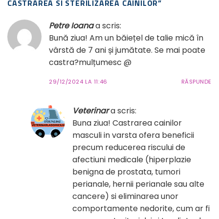
CASTRAREA SI STERILIZAREA CAINILOR
”
Petre Ioana
a scris:
Bună ziua! Am un băiețel de talie mică în
vârstă de 7 ani și jumătate. Se mai poate
castra?mulțumesc @
29/12/2024 LA 11:46
RĂSPUNDE
Veterinar
a scris:
Buna ziua! Castrarea cainilor
masculi in varsta ofera beneficii
precum reducerea riscului de
afectiuni medicale (hiperplazie
benigna de prostata, tumori
perianale, hernii perianale sau alte
cancere) si eliminarea unor
comportamente nedorite, cum ar fi