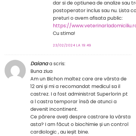
dar si de optiunea de analize sau 
postoperator inclus sau nu. Lista 
preturi o avem afisata public:
https://www.veterinarladomiciliu.ro
Cu stima!
23/02/2024 LA 19:49
Daiana
a scris:
Buna ziua
Am un Bichon maltez care are vârsta de
12 ani și mi a recomandat medicul sa il
castrez. I a fost administrat Superlorin pt
a l castra temporar însă de atunci a
devenit incontinent.
Ce părere aveți despre castrare la vârsta
asta? I am făcut o biochimie și un control
cardiologic , au ieșit bine.