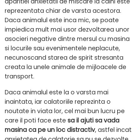
aparitiei anxietatii de miscare la caini este
reprezentata chiar de varsta acestora.
Daca animalul este inca mic, se poate
impiedica mult mai usor dezvoltarea unor
asocieri negative dintre mersul cu masina
si locurile sau evenimentele neplacute,
necunoscand starea de spirit stresanta
creata la unele animale de mijloacele de
transport.
Daca animalul este la o varsta mai
inaintata, iar calatoriile reprezinta o
noutate in viata lor, cel mai bun lucru pe
care il poti face este
sa il ajuti sa vada
masina ca pe un loc distractiv
, astfel incat
anxietatea de calatorie sa nu se dezvolte.