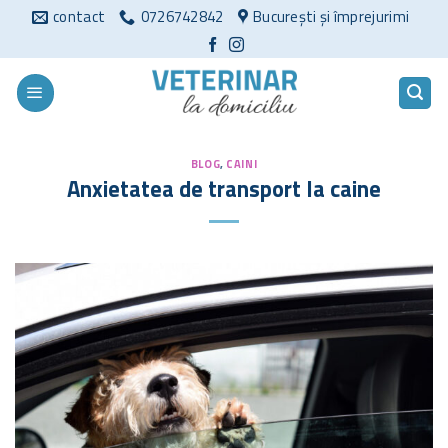
Sari
contact
0726742842
București și împrejurimi
la
conținut
BLOG
,
CAINI
Anxietatea de transport la caine