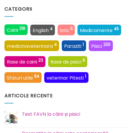
CATEGORII
318
4
11
45
Caini
English
Info
Medicamente
4
1
200
medicinaveterinara
Paraziti
Pisici
23
6
Rase de caini
Rase de pisici
84
1
Sfaturi utile
veterinar Pitesti
ARTICOLE RECENTE
Test FAVN la câini și pisici
Niciun
comentariu
la
Test