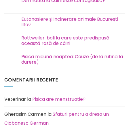
Dermatita la câini este contagioasă?
FAVN
la
Niciun
câini
comentariu
și
la
pisici
Dermatita
Eutanasiere și incinerare animale București
la
Ilfov
câini
este
Niciun
contagioasă?
comentariu
Rottweiler: boli la care este predispusă
la
Eutanasiere
această rasă de câini
și
incinerare
Niciun
animale
comentariu
Pisica miaună noaptea: Cauze (de la rutină la
București
la
Ilfov
Rottweiler:
durere)
boli
la
Niciun
care
comentariu
este
la
COMENTARII RECENTE
predispusă
Pisica
această
miaună
rasă
noaptea:
de
Cauze
câini
(de
la
Veterinar
la
Pisica are menstruatie?
rutină
la
durere)
Gherasim Carmen
la
Sfaturi pentru a dresa un
Ciobanesc German