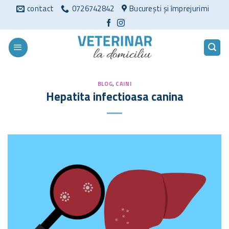
Sari
contact
0726742842
București și împrejurimi
la
conținut
BLOG
,
CAINI
Hepatita infectioasa canina