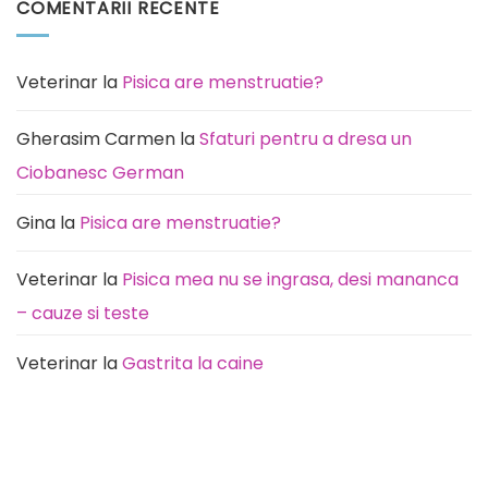
COMENTARII RECENTE
predispusă
Pisica
această
miaună
rasă
noaptea:
de
Cauze
câini
(de
la
Veterinar
la
Pisica are menstruatie?
rutină
la
durere)
Gherasim Carmen
la
Sfaturi pentru a dresa un
Ciobanesc German
Gina
la
Pisica are menstruatie?
Veterinar
la
Pisica mea nu se ingrasa, desi mananca
– cauze si teste
Veterinar
la
Gastrita la caine