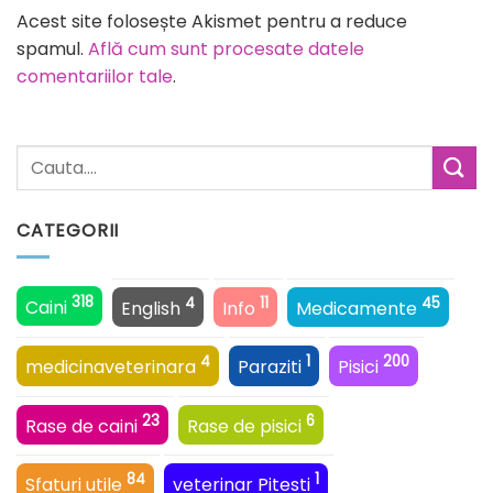
Alternative:
Acest site folosește Akismet pentru a reduce
spamul.
Află cum sunt procesate datele
comentariilor tale
.
CATEGORII
318
4
11
45
Caini
English
Info
Medicamente
4
1
200
medicinaveterinara
Paraziti
Pisici
23
6
Rase de caini
Rase de pisici
84
1
Sfaturi utile
veterinar Pitesti