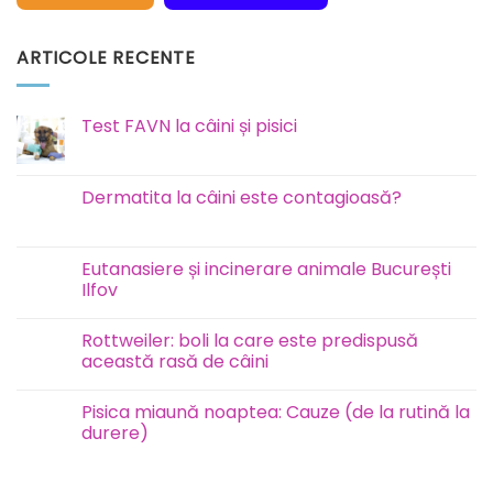
ARTICOLE RECENTE
Test FAVN la câini și pisici
Niciun
comentariu
la
Test
Dermatita la câini este contagioasă?
FAVN
la
Niciun
câini
comentariu
și
la
pisici
Dermatita
Eutanasiere și incinerare animale București
la
Ilfov
câini
este
Niciun
contagioasă?
comentariu
Rottweiler: boli la care este predispusă
la
Eutanasiere
această rasă de câini
și
incinerare
Niciun
animale
comentariu
Pisica miaună noaptea: Cauze (de la rutină la
București
la
Ilfov
Rottweiler:
durere)
boli
la
Niciun
care
comentariu
este
la