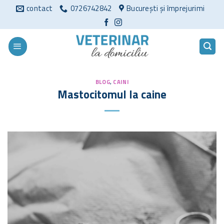
Sari
contact
0726742842
București și împrejurimi
la
conținut
BLOG
,
CAINI
Mastocitomul la caine