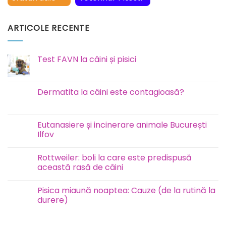
ARTICOLE RECENTE
Test FAVN la câini și pisici
Niciun
comentariu
la
Test
Dermatita la câini este contagioasă?
FAVN
la
Niciun
câini
comentariu
și
la
pisici
Dermatita
Eutanasiere și incinerare animale București
la
Ilfov
câini
este
Niciun
contagioasă?
comentariu
Rottweiler: boli la care este predispusă
la
Eutanasiere
această rasă de câini
și
incinerare
Niciun
animale
comentariu
Pisica miaună noaptea: Cauze (de la rutină la
București
la
Ilfov
Rottweiler:
durere)
boli
la
Niciun
care
comentariu
este
la