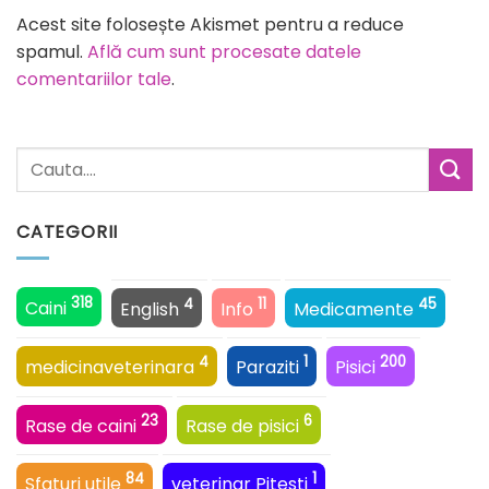
Alternative:
Acest site folosește Akismet pentru a reduce
spamul.
Află cum sunt procesate datele
comentariilor tale
.
CATEGORII
318
4
11
45
Caini
English
Info
Medicamente
4
1
200
medicinaveterinara
Paraziti
Pisici
23
6
Rase de caini
Rase de pisici
84
1
Sfaturi utile
veterinar Pitesti