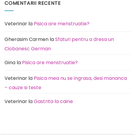
COMENTARII RECENTE
predispusă
Pisica
această
miaună
rasă
noaptea:
de
Cauze
câini
(de
la
Veterinar
la
Pisica are menstruatie?
rutină
la
durere)
Gherasim Carmen
la
Sfaturi pentru a dresa un
Ciobanesc German
Gina
la
Pisica are menstruatie?
Veterinar
la
Pisica mea nu se ingrasa, desi mananca
– cauze si teste
Veterinar
la
Gastrita la caine