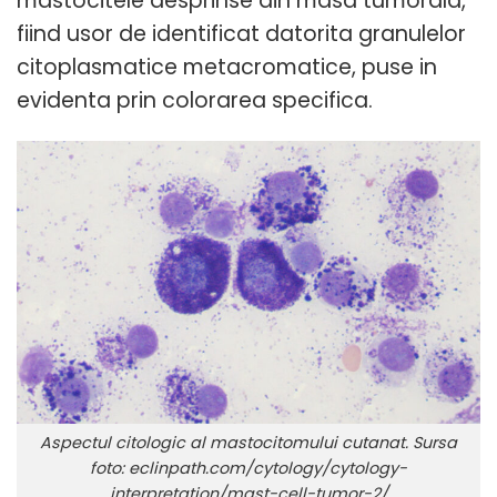
mastocitele desprinse din masa tumorala,
fiind usor de identificat datorita granulelor
citoplasmatice metacromatice, puse in
evidenta prin colorarea specifica.
Aspectul citologic al mastocitomului cutanat. Sursa
foto: eclinpath.com/cytology/cytology-
interpretation/mast-cell-tumor-2/