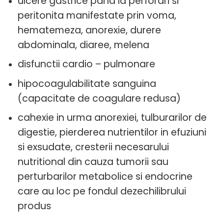
ulcere gastrice pana la perforari si
peritonita manifestate prin voma,
hematemeza, anorexie, durere
abdominala, diaree, melena
disfunctii cardio – pulmonare
hipocoagulabilitate sanguina
(capacitate de coagulare redusa)
cahexie in urma anorexiei, tulburarilor de
digestie, pierderea nutrientilor in efuziuni
si exsudate, cresterii necesarului
nutritional din cauza tumorii sau
perturbarilor metabolice si endocrine
care au loc pe fondul dezechilibrului
produs