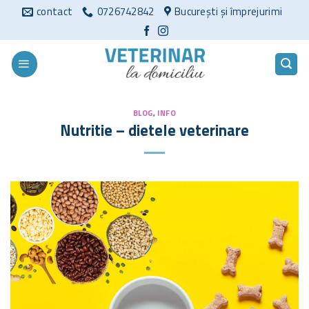
Sari
contact
0726742842
București și împrejurimi
la
conținut
BLOG
,
INFO
Nutritie – dietele veterinare