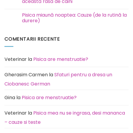
Eutanasiere
această rasă de câini
și
incinerare
Niciun
animale
comentariu
Pisica miaună noaptea: Cauze (de la rutină la
București
la
Ilfov
Rottweiler:
durere)
boli
la
Niciun
care
comentariu
este
la
COMENTARII RECENTE
predispusă
Pisica
această
miaună
rasă
noaptea:
de
Cauze
câini
(de
la
Veterinar
la
Pisica are menstruatie?
rutină
la
durere)
Gherasim Carmen
la
Sfaturi pentru a dresa un
Ciobanesc German
Gina
la
Pisica are menstruatie?
Veterinar
la
Pisica mea nu se ingrasa, desi mananca
– cauze si teste