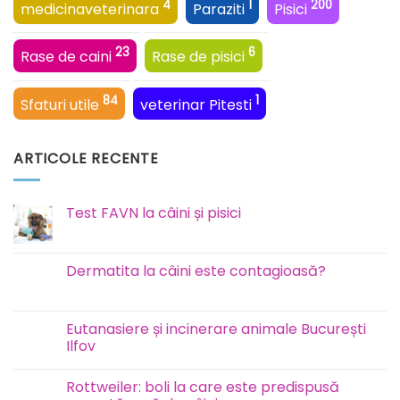
4
1
200
medicinaveterinara
Paraziti
Pisici
23
6
Rase de caini
Rase de pisici
84
1
Sfaturi utile
veterinar Pitesti
ARTICOLE RECENTE
Test FAVN la câini și pisici
Niciun
comentariu
la
Test
Dermatita la câini este contagioasă?
FAVN
la
Niciun
câini
comentariu
și
la
pisici
Dermatita
Eutanasiere și incinerare animale București
la
Ilfov
câini
este
Niciun
contagioasă?
comentariu
Rottweiler: boli la care este predispusă
la