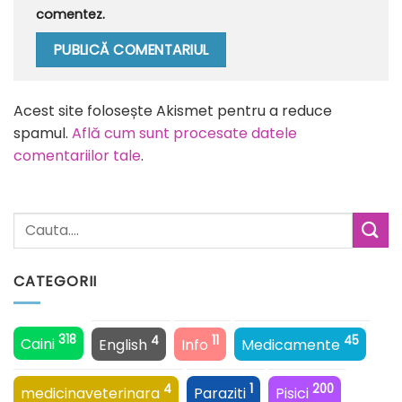
comentez.
Alternative:
Acest site folosește Akismet pentru a reduce
spamul.
Află cum sunt procesate datele
comentariilor tale
.
CATEGORII
318
4
11
45
Caini
English
Info
Medicamente
4
1
200
medicinaveterinara
Paraziti
Pisici