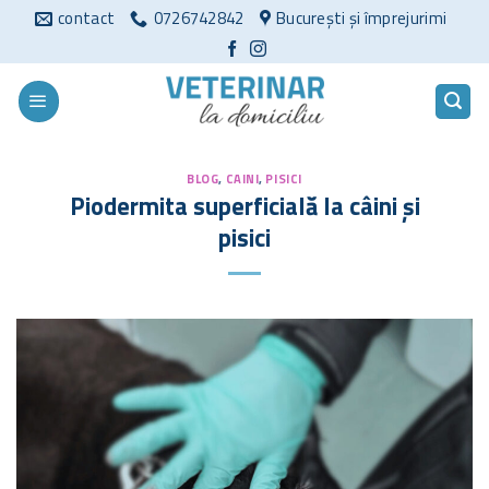
Sari
contact
0726742842
București și împrejurimi
la
conținut
BLOG
,
CAINI
,
PISICI
Piodermita superficială la câini și
pisici