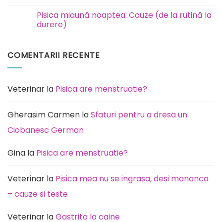
incinerare
Niciun
animale
comentariu
Pisica miaună noaptea: Cauze (de la rutină la
București
la
Ilfov
Rottweiler:
durere)
boli
la
Niciun
care
comentariu
este
la
COMENTARII RECENTE
predispusă
Pisica
această
miaună
rasă
noaptea:
de
Cauze
câini
(de
la
Veterinar
la
Pisica are menstruatie?
rutină
la
durere)
Gherasim Carmen
la
Sfaturi pentru a dresa un
Ciobanesc German
Gina
la
Pisica are menstruatie?
Veterinar
la
Pisica mea nu se ingrasa, desi mananca
– cauze si teste
Veterinar
la
Gastrita la caine