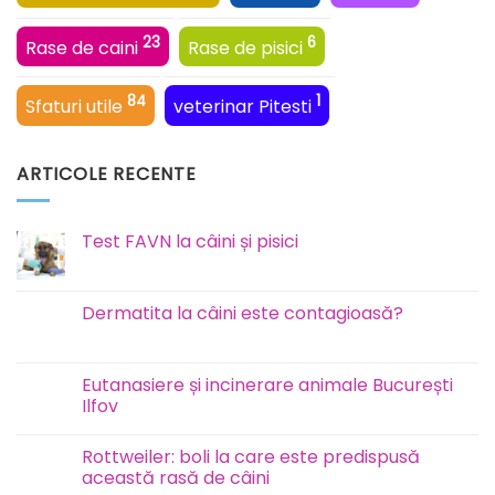
23
6
Rase de caini
Rase de pisici
84
1
Sfaturi utile
veterinar Pitesti
ARTICOLE RECENTE
Test FAVN la câini și pisici
Niciun
comentariu
la
Test
Dermatita la câini este contagioasă?
FAVN
la
Niciun
câini
comentariu
și
la
pisici
Dermatita
Eutanasiere și incinerare animale București
la
Ilfov
câini
este
Niciun
contagioasă?
comentariu
Rottweiler: boli la care este predispusă
la
Eutanasiere
această rasă de câini
și