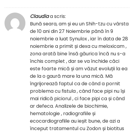
Claudia
a scris:
Bună seara, am și eu un Shih-tzu cu vârsta
de 10 ani din 27 Noiembrie până în 9
noiembrie a luat Synulox , iar în data de 28
noiembrie a primit și dexa cu meloxicam ,
zona arată bine însă găurica încă nu s-a
închis complet , dar se va închide căci
este foarte mică și am văzut evoluții la ea
de la o gaură mare la una mică. Mă
îngrijorează faptul ca de când a pornit
problema cu fistula , când face pipi nu își
mai ridică piciorul , ci face pipi ca și când
ar defeca. Analizele de biochimie,
hematologie , radiografiile și
ecocardiografiile au ieșit bune, de azi a
început tratamentul cu Zodon și biotitus