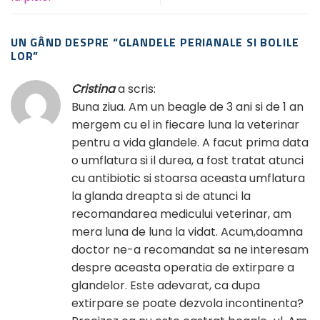
UN GÂND DESPRE “
GLANDELE PERIANALE SI BOLILE
LOR
”
Cristina
a scris:
Buna ziua. Am un beagle de 3 ani si de 1 an
mergem cu el in fiecare luna la veterinar
pentru a vida glandele. A facut prima data
o umflatura si il durea, a fost tratat atunci
cu antibiotic si stoarsa aceasta umflatura
la glanda dreapta si de atunci la
recomandarea medicului veterinar, am
mera luna de luna la vidat. Acum,doamna
doctor ne-a recomandat sa ne interesam
despre aceasta operatia de extirpare a
glandelor. Este adevarat, ca dupa
extirpare se poate dezvola incontinenta?