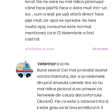
local. De ce oare nu mai ridica piciorușul
când face pipi?Si face o data mult într-un
loc , cum a ieșit pe ușă afară direct face
pipi mult, iar apoi se oprește. Nu bea
multa apa, consumul este normal,
mentionez ca in 12 Noiembrie a fost
castrat.
11/12/2024 LA 21:54
RĂSPUNDE
Veterinar
a scris:
Buna seara! Cel mai probabil avand
varsta inaintata, dar si problemele
din jurul anusului cainele dvs sa nu
mai ridice piciorul si sa urineze ca
femelele din cauza disconfortului
(durerii). Fie ca este o osteoartrita si
ii este greu sa isi tina echilibrul in 3