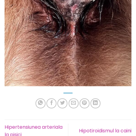
Hipertensiunea arteriala
Hipotiroidismul la caini
la pisici