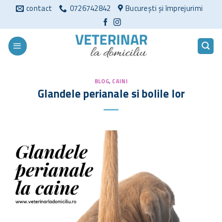
Sari
contact
0726742842
București și împrejurimi
la
conținut
BLOG
,
CAINI
Glandele perianale si bolile lor