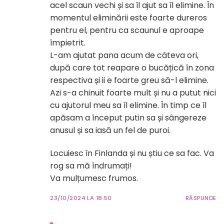
acel scaun vechi și sa îl ajut sa îl elimine. În
momentul eliminării este foarte dureros
pentru el, pentru ca scaunul e aproape
împietrit.
L-am ajutat pana acum de câteva ori,
după care tot reapare o bucățică în zona
respectiva și ii e foarte greu să-l elimine.
Azi s-a chinuit foarte mult și nu a putut nici
cu ajutorul meu sa îl elimine. În timp ce îl
apăsam a început putin sa și sângereze
anusul și sa iasă un fel de puroi.
Locuiesc în Finlanda și nu știu ce sa fac. Va
rog sa mă îndrumați!
Va mulțumesc frumos.
23/10/2024 LA 18:50
RĂSPUNDE