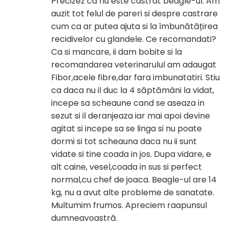
Precizez ca nu este castrat beagle-ul. Am
auzit tot felul de pareri si despre castrare
cum ca ar putea ajuta si la îmbunătățirea
recidivelor cu glandele. Ce recomandati?
Ca si mancare, ii dam bobite si la
recomandarea veterinarulul am adaugat
Fibor,acele fibre,dar fara imbunatatiri. Stiu
ca daca nu il duc la 4 săptămâni la vidat,
incepe sa scheaune cand se aseaza in
sezut si il deranjeaza iar mai apoi devine
agitat si incepe sa se linga si nu poate
dormi si tot scheauna daca nu ii sunt
vidate si tine coada in jos. Dupa vidare, e
alt caine, vesel,coada in sus si perfect
normal,cu chef de joaca. Beagle-ul are 14
kg, nu a avut alte probleme de sanatate.
Multumim frumos. Apreciem raapunsul
dumneavoastră.