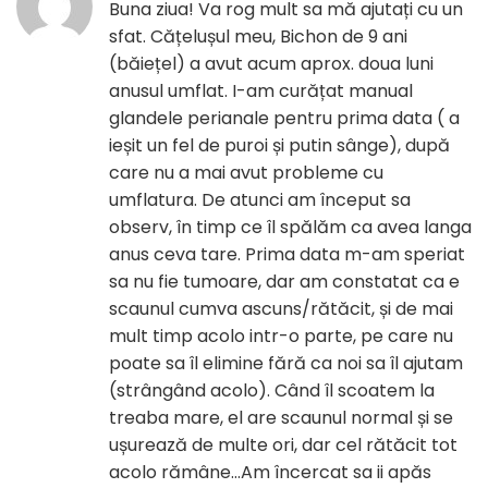
Buna ziua! Va rog mult sa mă ajutați cu un
sfat. Cățelușul meu, Bichon de 9 ani
(băiețel) a avut acum aprox. doua luni
anusul umflat. I-am curățat manual
glandele perianale pentru prima data ( a
ieșit un fel de puroi și putin sânge), după
care nu a mai avut probleme cu
umflatura. De atunci am început sa
observ, în timp ce îl spălăm ca avea langa
anus ceva tare. Prima data m-am speriat
sa nu fie tumoare, dar am constatat ca e
scaunul cumva ascuns/rătăcit, și de mai
mult timp acolo intr-o parte, pe care nu
poate sa îl elimine fără ca noi sa îl ajutam
(strângând acolo). Când îl scoatem la
treaba mare, el are scaunul normal și se
ușurează de multe ori, dar cel rătăcit tot
acolo rămâne…Am încercat sa ii apăs