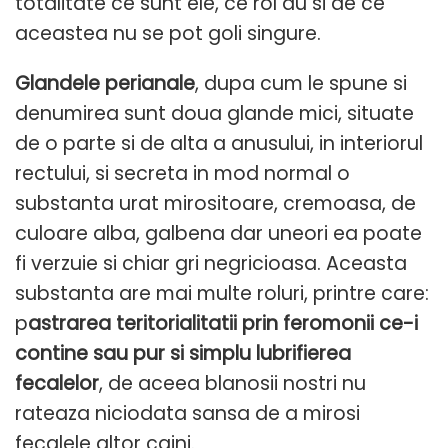
totalitate ce sunt ele, ce rol au si de ce
aceastea nu se pot goli singure.
Glandele perianale
, dupa cum le spune si
denumirea sunt doua glande mici, situate
de o parte si de alta a anusului, in interiorul
rectului, si secreta in mod normal o
substanta urat mirositoare, cremoasa, de
culoare alba, galbena dar uneori ea poate
fi verzuie si chiar gri negricioasa. Aceasta
substanta are mai multe roluri, printre care:
p
astrarea teritorialitatii prin feromonii ce-i
contine sau pur si simplu lubrifierea
fecalelor
, de aceea blanosii nostri nu
rateaza niciodata sansa de a mirosi
fecalele altor caini.