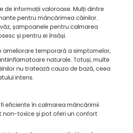
e de informații valoroase. Mulți dintre
lmante pentru mâncărimea câinilor.
de ovăz, șampoanele pentru calmarea
sesc și pentru ei însăși.
i o ameliorare temporară a simptomelor,
 antiinflamatoare naturale. Totuși, multe
inilor nu tratează cauza de bază, ceea
tului intens.
fi eficiente în calmarea mâncărimii
t non-toxice și pot oferi un confort