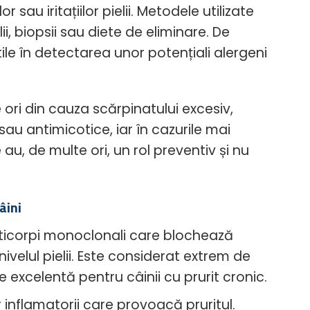
sau iritațiilor pielii. Metodele utilizate
i, biopsii sau diete de eliminare. De
le în detectarea unor potențiali alergeni
 ori din cauza scărpinatului excesiv,
au antimicotice, iar în cazurile mai
au, de multe ori, un rol preventiv și nu
âini
ticorpi monoclonali care blochează
velul pielii. Este considerat extrem de
ie excelentă pentru câinii cu prurit cronic.
inflamatorii care provoacă pruritul.