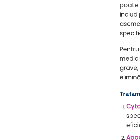
poate a
includ 
asemen
specifi
Pentru
medici
grave, 
elimină
Tratam
Cyto
spec
efic
Apo