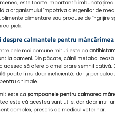
menea, este foarte importantă îmbunătățirea ba
lă a organismului împotriva alergenilor de medi
uplimente alimentare sau produse de îngrijire 
rea pielii.
i despre calmantele pentru mâncărimea l
intre cele mai comune mituri este că
antihistam
nt la oameni. Din păcate, câinii metabolizează a
c adesea să ofere o ameliorare semnificativă
ale
poate fi nu doar ineficientă, dar și periculo
 pentru animale.
 mit este că
șampoanele pentru calmarea mânc
tea este că acestea sunt utile, dar doar într-un
ent complex, prescris de medicul veterinar.