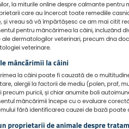
ilor, la miturile online despre calmante pentru m
prietarii care au încercat toate remediile casni
, și vreau să vă împărtășesc ce am mai citit rec
entul pentru mâncărimea la câini, incluzând dive
 ale dermatologilor veterinari, precum dna doct
ologiei veterinare.
le mâncărimii la câini
imea la câini poate fi cauzată de o multitudine d
are, alergii la factorii de mediu (polen, praf, m
ți precum puricii, și chiar anumite boli autoimu
entul mâncărimii începe cu o evaluare corectă
mului fără identificarea cauzei de bază poate 
un proprietarii de animale despre trata