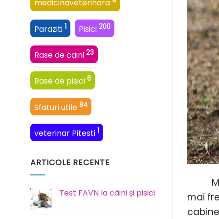
4
medicinaveterinara
1
200
Paraziti
Pisici
23
Rase de caini
6
Rase de pisici
84
Sfaturi utile
1
veterinar Pitesti
ARTICOLE RECENTE
Mâncăr
Test FAVN la câini și pisici
mai fr
Niciun
cabine
comentariu
la