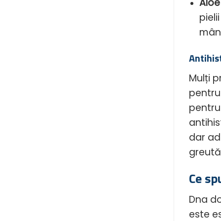
Aloe
piel
mânc
Antihis
Mulți 
pentru
pentru 
antihis
dar ad
greută
Ce sp
Dna do
este e