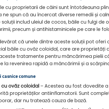
ile cu proprietarii de câini sunt întotdeauna plin
a ne spun că au încercat diverse remedii și ca
 soluții includ uleiul de cocos, băile cu fulgi 
mii, precum și antihistaminicele pe care le folo
devărat că unele dintre aceste soluții pot ofer
ial băile cu ovăz coloidal, care are proprietăți
 aceste tratamente pentru mâncărimea pielii câ
e la revenirea rapidă a mâncărimii și a scărpina
i casnice comune
e cu ovăz coloidal
– Acestea au fost dovedite a 
rită proprietăților antiinflamatorii. Sunt comple
orar, dar nu tratează cauza de bază.