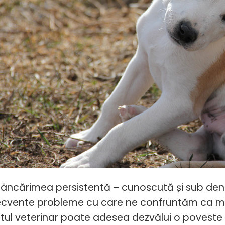
imea persistentă – cunoscută și sub denumir
ecvente probleme cu care ne confruntăm ca medic
tul veterinar poate adesea dezvălui o poveste