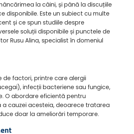
âncărimea la câini, și până la discuțiile
ce disponibile. Este un subiect cu multe
ent și ce spun studiile despre
rsele soluții disponibile și punctele de
or Rusu Alina, specialist în domeniul
e factori, printre care alergii
ucegai), infecții bacteriene sau fungice,
ne. O abordare eficientă pentru
 a cauzei acesteia, deoarece tratarea
duce doar la ameliorări temporare.
ment