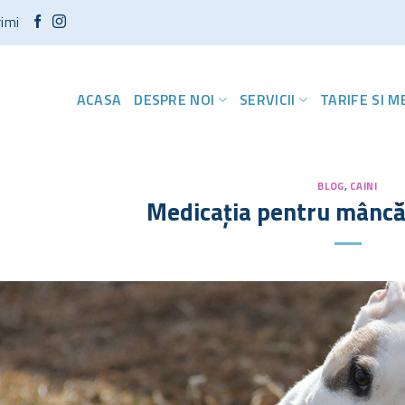
rimi
ACASA
DESPRE NOI
SERVICII
TARIFE SI 
BLOG
,
CAINI
Medicația pentru mâncăr