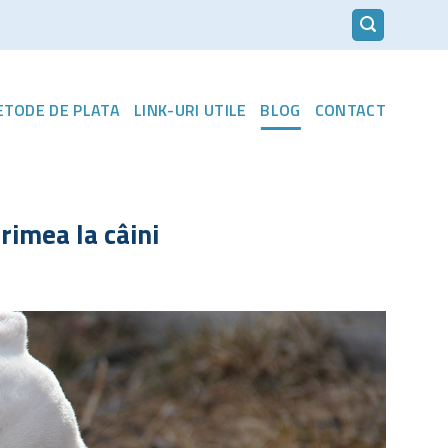
METODE DE PLATA
LINK-URI UTILE
BLOG
CONTACT
imea la câini