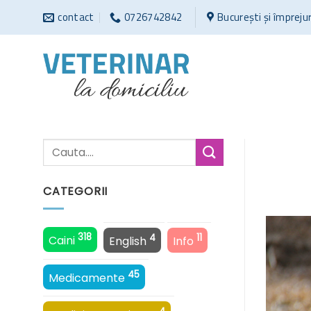
Sari
contact
0726742842
București și împreju
la
conținut
CATEGORII
318
4
11
Caini
English
Info
45
Medicamente