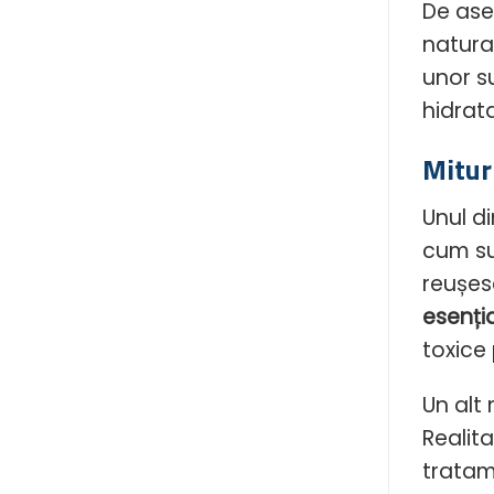
De ase
natura
unor s
hidrata
Mitur
Unul d
cum su
reușes
esenți
toxice
Un alt
Realita
tratam