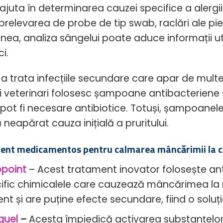
juta în determinarea cauzei specifice a alergiilor 
prelevarea de probe de tip swab, raclări ale pieli
ea, analiza sângelui poate aduce informații uti
ci.
 a trata infecțiile secundare care apar de multe
i veterinari folosesc șampoane antibacteriene s
pot fi necesare antibiotice. Totuși, șampoanele 
 neapărat cauza inițială a pruritului.
ent medicamentos pentru calmarea mâncărimii la c
point
– Acest tratament inovator folosește an
ific chimicalele care cauzează mâncărimea la ni
ient și are puține efecte secundare, fiind o soluț
quel
–
Acesta împiedică activarea substanțelor 