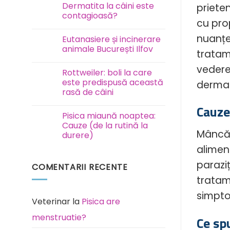
Test
Dermatita la câini este
prieten
FAVN
contagioasă?
la
cu pro
câini
Niciun
și
comentariu
nuanțe
pisici
Eutanasiere și incinerare
la
Dermatita
animale București Ilfov
tratam
la
câini
Niciun
vedere
este
comentariu
Rottweiler: boli la care
contagioasă?
la
Eutanasiere
este predispusă această
dermat
și
rasă de câini
incinerare
animale
Niciun
Cauze
București
comentariu
Ilfov
Pisica miaună noaptea:
la
Rottweiler:
Cauze (de la rutină la
boli
Mâncăr
durere)
la
care
Niciun
aliment
este
comentariu
predispusă
la
parazi
această
COMENTARII RECENTE
Pisica
rasă
miaună
de
tratam
noaptea:
câini
Cauze
(de
simpto
la
Veterinar
la
Pisica are
rutină
la
menstruatie?
Ce sp
durere)