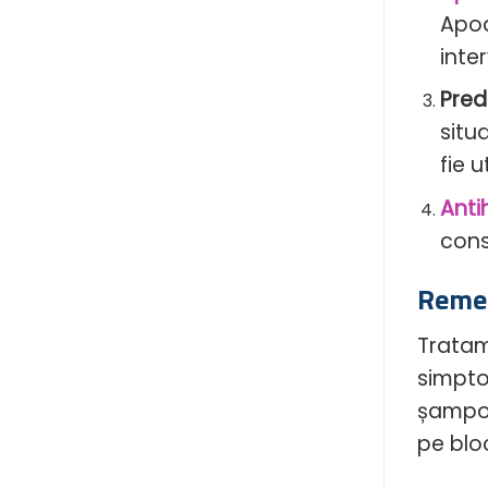
Apoq
inte
Pred
situ
fie 
Anti
cons
Remed
Tratam
simpto
șampoa
pe blo