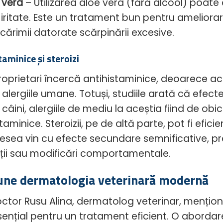
 vera
– Utilizarea aloe vera (fără alcool) poate 
ii iritate. Este un tratament bun pentru ameliora
ărimii datorate scărpinării excesive.
taminice și steroizi
proprietari încercă antihistaminice, deoarece ac
 alergiile umane. Totuși, studiile arată că efe
câini, alergiile de mediu la aceștia fiind de obi
taminice. Steroizii, pe de altă parte, pot fi eficie
esea vin cu efecte secundare semnificative, pre
ții sau modificări comportamentale.
une dermatologia veterinară modernă
ctor Rusu Alina, dermatolog veterinar, mențione
sențial pentru un tratament eficient. O abordar