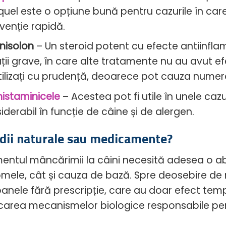
uel este o opțiune bună pentru cazurile în care 
rvenție rapidă.
nisolon
– Un steroid potent cu efecte antiinflamat
ații grave, în care alte tratamente nu au avut efe
utilizați cu prudență, deoarece pot cauza nume
histaminicele
– Acestea pot fi utile în unele cazur
iderabil în funcție de câine și de alergen.
ii naturale sau medicamente?
entul mâncărimii la câini necesită adesea o 
mele, cât și cauza de bază. Spre deosebire de
nele fără prescripție, care au doar efect tem
carea mecanismelor biologice responsabile pe