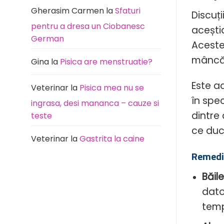
Gherasim Carmen
la
Sfaturi
Discuți
pentru a dresa un Ciobanesc
acești
German
Aceste
mâncări
Gina
la
Pisica are menstruatie?
Este a
Veterinar
la
Pisica mea nu se
în spec
ingrasa, desi mananca – cauze si
dintre
teste
ce duc
Veterinar
la
Gastrita la caine
Remedi
Băil
dato
temp