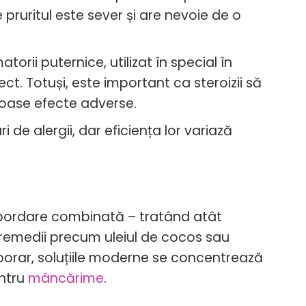
pruritul este sever și are nevoie de o
orii puternice, utilizat în special în
ct. Totuși, este important ca steroizii să
roase efecte adverse.
i de alergii, dar eficiența lor variază
abordare combinată – tratând atât
 remedii precum uleiul de cocos sau
porar, soluțiile moderne se concentrează
ntru
mâncărime
.