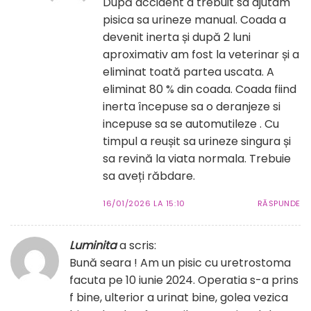
După accident a trebuit sa ajutam
pisica sa urineze manual. Coada a
devenit inerta și după 2 luni
aproximativ am fost la veterinar și a
eliminat toată partea uscata. A
eliminat 80 % din coada. Coada fiind
inerta începuse sa o deranjeze si
incepuse sa se automutileze . Cu
timpul a reușit sa urineze singura și
sa revină la viata normala. Trebuie
sa aveți răbdare.
16/01/2026 LA 15:10
RĂSPUNDE
Luminita
a scris:
Bună seara ! Am un pisic cu uretrostoma
facuta pe 10 iunie 2024. Operatia s-a prins
f bine, ulterior a urinat bine, golea vezica