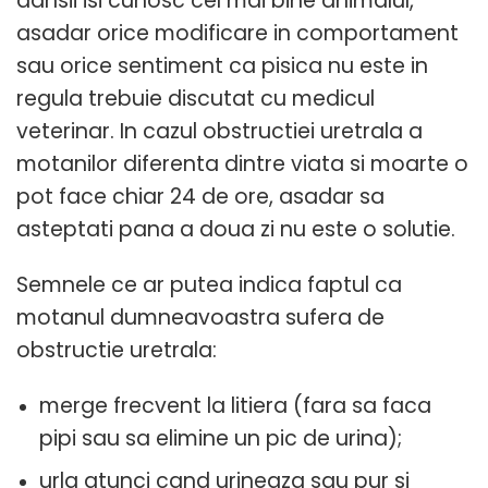
dansii isi cunosc cel mai bine animalul,
asadar orice modificare in comportament
sau orice sentiment ca pisica nu este in
regula trebuie discutat cu medicul
veterinar. In cazul obstructiei uretrala a
motanilor diferenta dintre viata si moarte o
pot face chiar 24 de ore, asadar sa
asteptati pana a doua zi nu este o solutie.
Semnele ce ar putea indica faptul ca
motanul dumneavoastra sufera de
obstructie uretrala:
merge frecvent la litiera (fara sa faca
pipi sau sa elimine un pic de urina);
urla atunci cand urineaza sau pur si