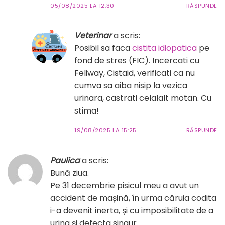
05/08/2025 LA 12:30
RĂSPUNDE
Veterinar
a scris:
Posibil sa faca
cistita idiopatica
pe
fond de stres (FIC). Incercati cu
Feliway, Cistaid, verificati ca nu
cumva sa aiba nisip la vezica
urinara, castrati celalalt motan. Cu
stima!
19/08/2025 LA 15:25
RĂSPUNDE
Paulica
a scris:
Bună ziua.
Pe 31 decembrie pisicul meu a avut un
accident de mașină, în urma căruia codita
i-a devenit inerta, și cu imposibilitate de a
urina și defecta singur.