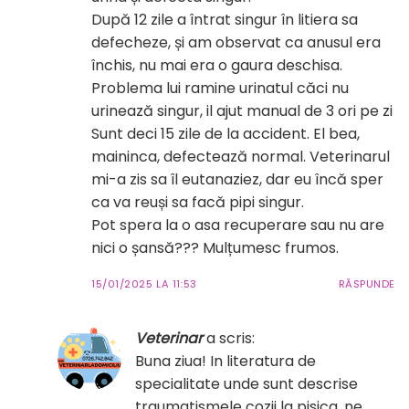
După 12 zile a întrat singur în litiera sa
defecheze, și am observat ca anusul era
închis, nu mai era o gaura deschisa.
Problema lui ramine urinatul căci nu
urinează singur, il ajut manual de 3 ori pe zi
Sunt deci 15 zile de la accident. El bea,
maininca, defectează normal. Veterinarul
mi-a zis sa îl eutanaziez, dar eu încă sper
ca va reuși sa facă pipi singur.
Pot spera la o asa recuperare sau nu are
nici o șansă??? Mulțumesc frumos.
15/01/2025 LA 11:53
RĂSPUNDE
Veterinar
a scris:
Buna ziua! In literatura de
specialitate unde sunt descrise
traumatismele cozii la pisica, ne