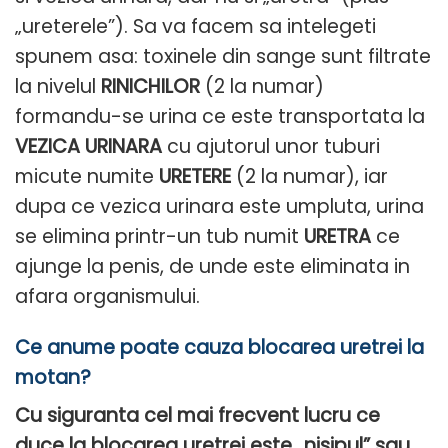
„ureterele”). Sa va facem sa intelegeti
spunem asa: toxinele din sange sunt filtrate
la nivelul
RINICHILOR
(2 la numar)
formandu-se urina ce este transportata la
VEZICA URINARA
cu ajutorul unor tuburi
micute numite
URETERE
(2 la numar), iar
dupa ce vezica urinara este umpluta, urina
se elimina printr-un tub numit
URETRA
ce
ajunge la penis, de unde este eliminata in
afara organismului.
Ce anume poate cauza blocarea uretrei la
motan?
Cu siguranta cel mai frecvent lucru ce
duce la blocarea uretrei este „nisipul” sau