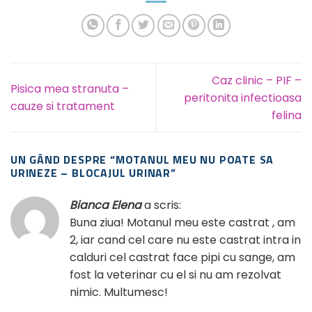
Caz clinic – PIF –
Pisica mea stranuta –
peritonita infectioasa
cauze si tratament
felina
UN GÂND DESPRE “
MOTANUL MEU NU POATE SA
URINEZE – BLOCAJUL URINAR
”
Bianca Elena
a scris:
Buna ziua! Motanul meu este castrat , am
2, iar cand cel care nu este castrat intra in
calduri cel castrat face pipi cu sange, am
fost la veterinar cu el si nu am rezolvat
nimic. Multumesc!