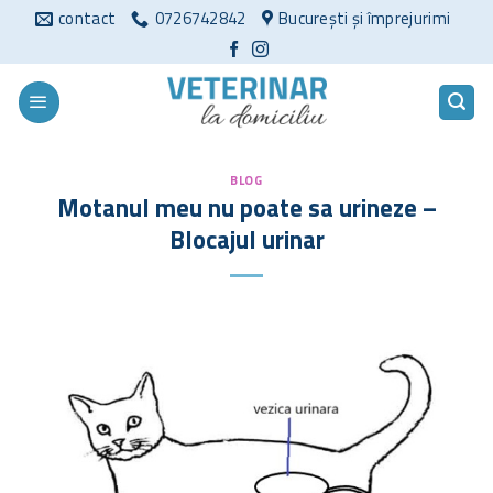
Sari
contact
0726742842
București și împrejurimi
la
conținut
BLOG
Motanul meu nu poate sa urineze –
Blocajul urinar