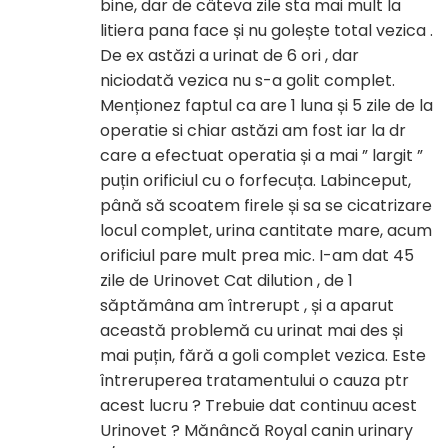
bine, dar de câteva zile sta mai mult la
litiera pana face și nu golește total vezica .
De ex astăzi a urinat de 6 ori , dar
niciodată vezica nu s-a golit complet.
Menționez faptul ca are 1 luna și 5 zile de la
operatie si chiar astăzi am fost iar la dr
care a efectuat operatia și a mai ” largit ”
puțin orificiul cu o forfecuța. Labinceput,
până să scoatem firele și sa se cicatrizare
locul complet, urina cantitate mare, acum
orificiul pare mult prea mic. I-am dat 45
zile de Urinovet Cat dilution , de 1
săptămâna am întrerupt , și a aparut
această problemă cu urinat mai des și
mai puțin, fără a goli complet vezica. Este
întreruperea tratamentului o cauza ptr
acest lucru ? Trebuie dat continuu acest
Urinovet ? Mănâncă Royal canin urinary