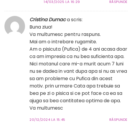
14/03/2025 LA 16:29
RĂSPUNDE
Cristina Durnac
a scris:
Buna ziua!
Va multumesc pentru raspuns.
Mai am o intrebare rugamite.
Am o pisicuta (Pufica) de 4 ani acasa doar
ca am impresia ca nu bea suficienta apa.
Nici motanul care mi-a murit acum 7 luni
nu se dadea in vant dupa apa si nu as vrea
sa am probleme cu Pufica din acest
motiv. prin urmare Cata apa trebuie sa
bea pe zi o pisica si ce pot face ca ea sa
ajuga sa bea cantitatea optima de apa.
Va multumesc
20/12/2024 LA 15:45
RĂSPUNDE