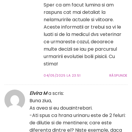
Sper ca am facut lumina si am
raspuns cat mai detaliat la
nelamuririle actuale si viitoare.
Aceste informatii ar trebui sa vi le
luati si de la medicul dvs veterinar
ce urmareste cazul, deoarece
multe decizii se iau pe parcursul
urmaririi evolutiei bolii pisicii. Cu
stima!
04/05/2025 LA 23:51
RĂSPUNDE
Elvira M
a scris:
Buna ziua,
As avea si eu douaintrebari.
-Ati spus ca hrana urinaru este de 2 feluri:
de dilutie si de mentinere; care este
diferenta dintre el? Niste exemple, daca