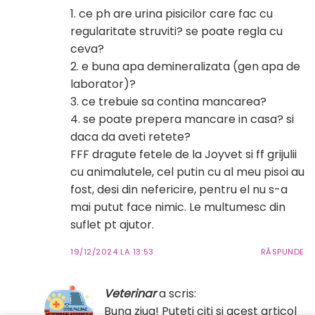
1. ce ph are urina pisicilor care fac cu
regularitate struviti? se poate regla cu
ceva?
2. e buna apa demineralizata (gen apa de
laborator)?
3. ce trebuie sa contina mancarea?
4. se poate prepera mancare in casa? si
daca da aveti retete?
FFF dragute fetele de la Joyvet si ff grijulii
cu animalutele, cel putin cu al meu pisoi au
fost, desi din nefericire, pentru el nu s-a
mai putut face nimic. Le multumesc din
suflet pt ajutor.
19/12/2024 LA 13:53
RĂSPUNDE
Veterinar
a scris:
Buna ziua! Puteti citi si acest articol