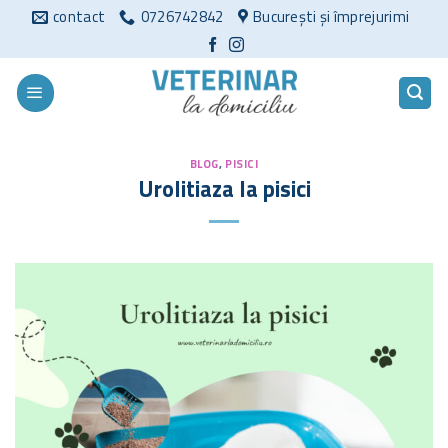
Sari
contact
0726742842
București și împrejurimi
la
conținut
BLOG
,
PISICI
Urolitiaza la pisici