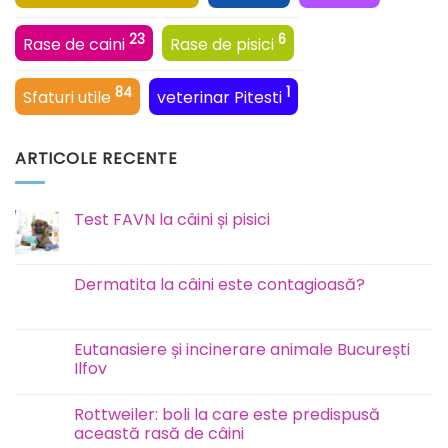
23
6
Rase de caini
Rase de pisici
84
1
Sfaturi utile
veterinar Pitesti
ARTICOLE RECENTE
Test FAVN la câini și pisici
Niciun
comentariu
la
Test
Dermatita la câini este contagioasă?
FAVN
la
Niciun
câini
comentariu
și
la
pisici
Dermatita
Eutanasiere și incinerare animale București
la
Ilfov
câini
este
Niciun
contagioasă?
comentariu
Rottweiler: boli la care este predispusă
la
Eutanasiere
această rasă de câini
și