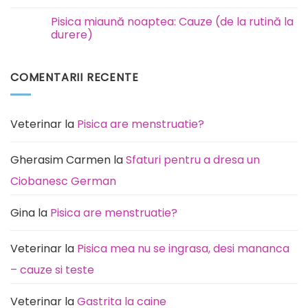
incinerare
Niciun
animale
comentariu
Pisica miaună noaptea: Cauze (de la rutină la
București
la
Ilfov
Rottweiler:
durere)
boli
la
Niciun
care
comentariu
este
la
COMENTARII RECENTE
predispusă
Pisica
această
miaună
rasă
noaptea:
de
Cauze
câini
(de
la
Veterinar
la
Pisica are menstruatie?
rutină
la
durere)
Gherasim Carmen
la
Sfaturi pentru a dresa un
Ciobanesc German
Gina
la
Pisica are menstruatie?
Veterinar
la
Pisica mea nu se ingrasa, desi mananca
– cauze si teste
Veterinar
la
Gastrita la caine