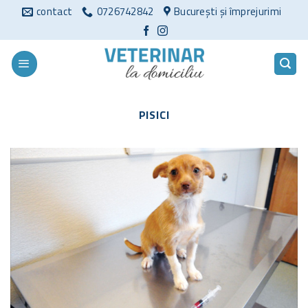
Sari
contact
0726742842
București și împrejurimi
la
conținut
PISICI