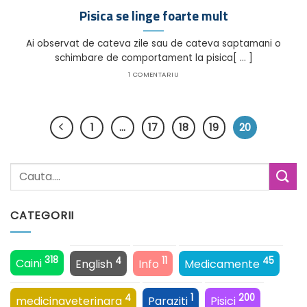
Pisica se linge foarte mult
Ai observat de cateva zile sau de cateva saptamani o
schimbare de comportament la pisica[ ... ]
1 COMENTARIU
1
…
17
18
19
20
CATEGORII
318
4
11
45
Caini
English
Info
Medicamente
4
1
200
medicinaveterinara
Paraziti
Pisici