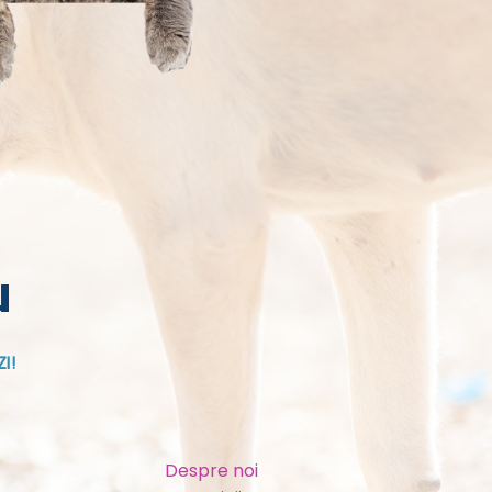
u
I!
Despre noi