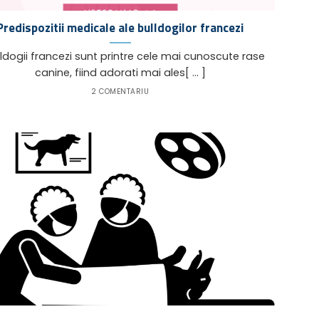
Predispozitii medicale ale bulldogilor francezi
ogii francezi sunt printre cele mai cunoscute rase
canine, fiind adorati mai ales[ ... ]
2 COMENTARIU