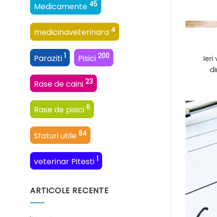
45
Medicamente
4
medicinaveterinara
1
200
Paraziti
Pisici
Ier
di
23
Rase de caini
6
Rase de pisici
84
Sfaturi utile
1
veterinar Pitesti
ARTICOLE RECENTE