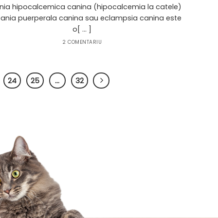
nia hipocalcemica canina (hipocalcemia la catele)
nia puerperala canina sau eclampsia canina este
o[ ... ]
2 COMENTARIU
24
25
…
32