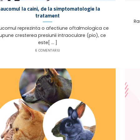
aucomul la caini, de la simptomatologie la
tratament
Rasa
omul reprezinta o afectiune oftalmologica ce
upune cresterea presiunii intraoculare (pio), ce
este[ ... ]
6 COMENTARIU