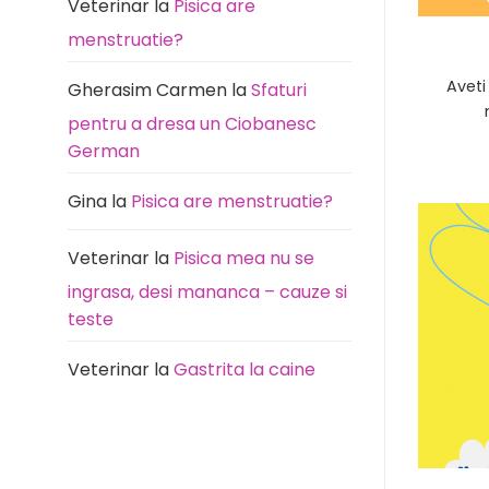
la
Veterinar
la
Pisica are
rutină
la
menstruatie?
durere)
Aveti
Gherasim Carmen
la
Sfaturi
pentru a dresa un Ciobanesc
German
Gina
la
Pisica are menstruatie?
Veterinar
la
Pisica mea nu se
ingrasa, desi mananca – cauze si
teste
Veterinar
la
Gastrita la caine