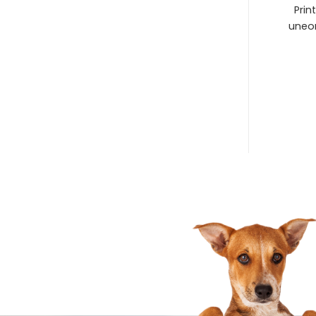
Prin
uneor