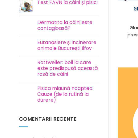
Test FAVN la câini și pisici
Gl
Niciun
comentariu
la
Test
Dermatita la câini este
FAVN
Glauc
contagioasă?
la
câini
pres
Niciun
și
comentariu
pisici
Eutanasiere și incinerare
la
Dermatita
animale București Ilfov
la
câini
Niciun
este
comentariu
Rottweiler: boli la care
contagioasă?
la
Eutanasiere
este predispusă această
și
rasă de câini
incinerare
animale
Niciun
București
comentariu
Ilfov
Pisica miaună noaptea:
la
Rottweiler:
Cauze (de la rutină la
boli
durere)
la
care
Niciun
este
comentariu
predispusă
la
această
COMENTARII RECENTE
Pisica
rasă
miaună
de
noaptea:
câini
Cauze
(de