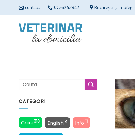
Sari
contact
0726742842
București și împreju
la
conținut
CATEGORII
318
4
11
Caini
English
Info